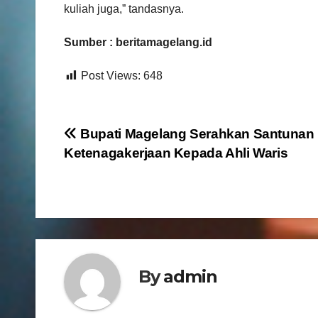
kuliah juga,” tandasnya.
Sumber : beritamagelang.id
Post Views:
648
N
Bupati Magelang Serahkan Santunan
Ketenagakerjaan Kepada Ahli Waris
a
v
i
g
By
admin
a
s