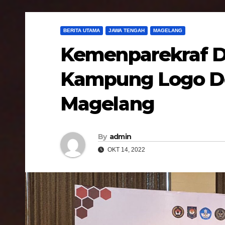
BERITA UTAMA
JAWA TENGAH
MAGELANG
Kemenparekraf 
Kampung Logo De
Magelang
By
admin
OKT 14, 2022