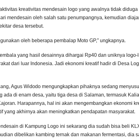
ktivitas kreativitas mendesain logo yang awalnya tidak diduga
ajari mendesain oleh salah satu penumpangnya, kemudian diaja
kitar desa tersebut.
 digunakan oleh beberapa pembalap Moto GP,” ungkapnya.
embala yang hasil desainnya dihargai Rp40 dan uniknya logo-
akat dari luar Indonesia. Jadi ekonomi kreatif hadir di Desa Log
elang, Agus Widodo mengungkapkan pihaknya sedang menyus
da di enam desa, yaitu tiga desa di Salaman, termasuk Kali
Kajoran. Harapannya, hal ini akan mengembangkan ekonomi kre
f yang akhirnya akan meningkatkan pendapatan masyarakat.
endesain di Kampung Logo ini sekarang dia sudah bisa beli KL
dian dibelikan kambing ternak dan makanan fermentasi, dia s