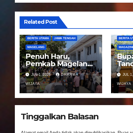
i
p
Related Post
o
BERITA UTAMA
JAWA TENGAH
BERITA 
s
MAGELANG
MAGAZIN
Penuh Haru,
Bupa
Pemkab Magelang
Tand
Sambut
Not
JUL 1, 2026
DHARMA
JUL 1
Kepulangan
Peng
Jemaah Haji Kloter
WIJAYA
Pel
WIJAYA
81
Regi
Kec
Ban
Tinggalkan Balasan
Alamat email Anda tidak akan dipublikasikan.
Ruas y