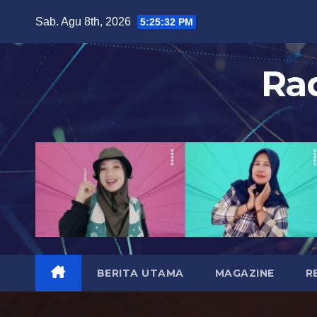
S
Sab. Agu 8th, 2026
5:25:34 PM
k
i
Ra
p
t
o
c
o
n
t
e
n
t
BERITA UTAMA
MAGAZINE
R