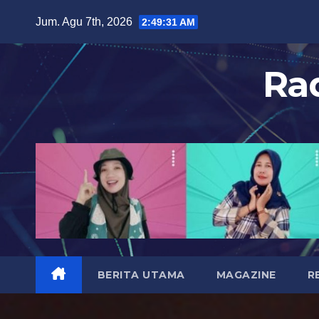
S
Jum. Agu 7th, 2026
2:49:33 AM
k
i
Ra
p
t
o
c
o
n
t
e
n
t
BERITA UTAMA
MAGAZINE
R