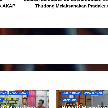
ik AKAP
Thudong Melaksanakan Pradaksi
UTAMA
JAWA TENGAH
BERITA UTAMA
JAWA TENGAH
E
MAGELANG
ti Magelang
Bupati Magelan