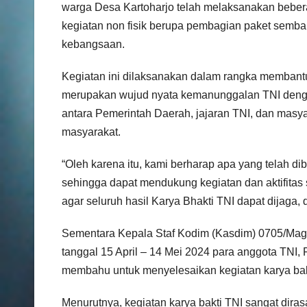
warga Desa Kartoharjo telah melaksanakan bebera
kegiatan non fisik berupa pembagian paket semb
kebangsaan.
Kegiatan ini dilaksanakan dalam rangka membant
merupakan wujud nyata kemanunggalan TNI dengan
antara Pemerintah Daerah, jajaran TNI, dan mas
masyarakat.
“Oleh karena itu, kami berharap apa yang telah di
sehingga dapat mendukung kegiatan dan aktifitas 
agar seluruh hasil Karya Bhakti TNI dapat dijaga, 
Sementara Kepala Staf Kodim (Kasdim) 0705/Mag
tanggal 15 April – 14 Mei 2024 para anggota TNI,
membahu untuk menyelesaikan kegiatan karya bakt
Menurutnya, kegiatan karya bakti TNI sangat di