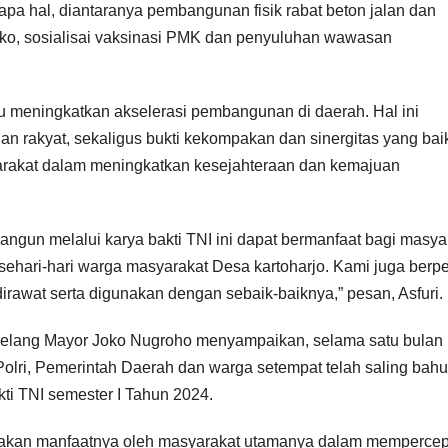
pa hal, diantaranya pembangunan fisik rabat beton jalan dan
ako, sosialisai vaksinasi PMK dan penyuluhan wawasan
u meningkatkan akselerasi pembangunan di daerah. Hal ini
 rakyat, sekaligus bukti kekompakan dan sinergitas yang bai
yarakat dalam meningkatkan kesejahteraan dan kemajuan
bangun melalui karya bakti TNI ini dapat bermanfaat bagi masya
sehari-hari warga masyarakat Desa kartoharjo. Kami juga berp
dirawat serta digunakan dengan sebaik-baiknya,” pesan, Asfuri.
elang Mayor Joko Nugroho menyampaikan, selama satu bulan 
 Polri, Pemerintah Daerah dan warga setempat telah saling bahu
i TNI semester I Tahun 2024.
rasakan manfaatnya oleh masyarakat utamanya dalam mempercep