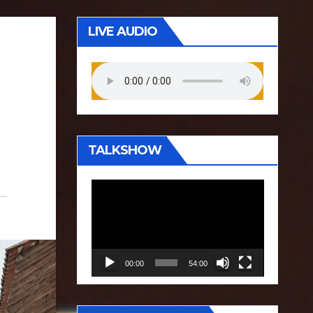
LIVE AUDIO
TALKSHOW
P
e
m
u
00:00
54:00
t
a