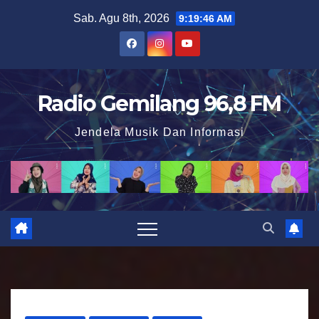
S
Sab. Agu 8th, 2026
9:19:47 AM
k
i
p
t
Radio Gemilang 96,8 FM
o
Jendela Musik Dan Informasi
c
o
n
t
e
n
t