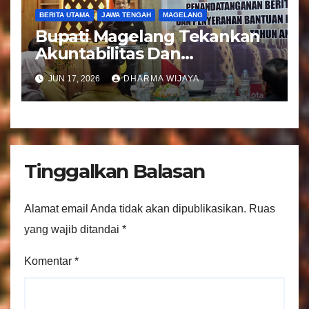
BERITA UTAMA
JAWA TENGAH
MAGELANG
Bupati Magelang Tekankan
Akuntabilitas Dan
Tranparansi Pengelolaan
JUN 17, 2026
DHARMA WIJAYA
Bantuan Keuangan Parpol
Tinggalkan Balasan
Alamat email Anda tidak akan dipublikasikan.
Ruas
yang wajib ditandai
*
Komentar
*