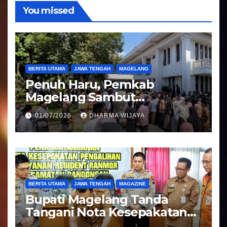
o
You missed
BERITA UTAMA
JAWA TENGAH
MAGELANG
Penuh Haru, Pemkab
Magelang Sambut
Kepulangan Jemaah Haji
01/07/2026
DHARMA WIJAYA
Kloter 81
BERITA UTAMA
JAWA TENGAH
MAGAZINE
Bupati Magelang Tanda
Tangani Nota Kesepakatan
Pengalihan Pelayanan