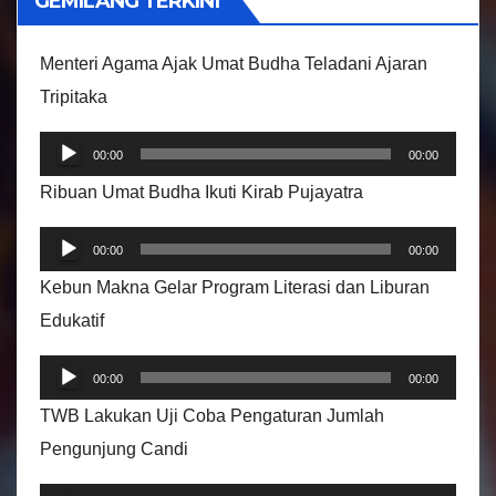
GEMILANG TERKINI
d
e
Menteri Agama Ajak Umat Budha Teladani Ajaran
o
Tripitaka
P
00:00
00:00
e
Ribuan Umat Budha Ikuti Kirab Pujayatra
m
P
u
00:00
00:00
e
t
Kebun Makna Gelar Program Literasi dan Liburan
m
a
Edukatif
u
r
P
t
A
00:00
00:00
e
a
u
TWB Lakukan Uji Coba Pengaturan Jumlah
m
r
d
Pengunjung Candi
u
A
i