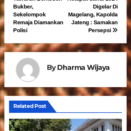
v
Bukber,
Digelar Di
Sekelompok
Magelang, Kapolda
i
Remaja Diamankan
Jateng : Samakan
g
Polisi
Persepsi
a
s
By
Dharma Wijaya
i
p
o
s
Related Post