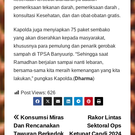
pemeriksaan tekanan darah, pemeriksaan darah ,
konsultasi Kesehatan, dan dan obat-obatan gratis.
Kapolda juga menyiapkan 75 paket sembako
yang akan diserahkan kepada masyarakat,
khususnya para pemulung dan penarik gerobak
sampah di TPSA Banyuurip. “Sehingga saat
Ramadhan berjalan sampai nanti lebaran,
bersama-sama kita meraih kemenangan yang kita
lakukan,” pungkas Kapolda.(
Dharma
)
Post Views:
626
N
Konsumsi Miras
Rakor Lintas
Dan Rencanakan
Sektoral Ops
a
Tawuran Berkedok
Ketupat Candi 2024