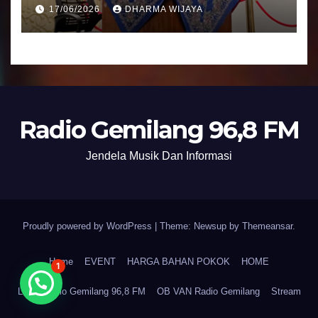
Umat Semakin Baik
17/06/2026
DHARMA WIJAYA
Radio Gemilang 96,8 FM
Jendela Musik Dan Informasi
Proudly powered by WordPress
|
Theme: Newsup by
Themeansar
.
Home
EVENT
HARGA BAHAN POKOK
HOME
1
LPPL Radio Gemilang 96,8 FM
OB VAN Radio Gemilang
Stream