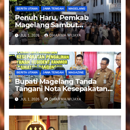
BERITA UTAMA
JAWA TENGAH
MAGELANG
Penuh Haru, Pemkab
Magelang Sambut
Kepulangan Jemaah Haji
JUL 1, 2026
DHARMA WIJAYA
Kloter 81
BERITA UTAMA
JAWA TENGAH
MAGAZINE
Bupati Magelang Tanda
Tangani Nota Kesepakatan
Pengalihan Pelayanan
JUL 1, 2026
DHARMA WIJAYA
Regident Di Kecamatan
Bandongan