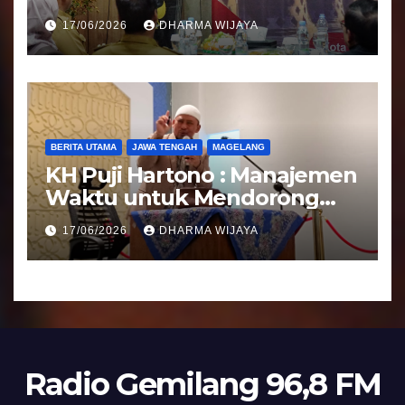
Tranparansi Pengelolaan
17/06/2026
DHARMA WIJAYA
Bantuan Keuangan Parpol
BERITA UTAMA
JAWA TENGAH
MAGELANG
KH Puji Hartono : Manajemen
Waktu untuk Mendorong
Umat Semakin Baik
17/06/2026
DHARMA WIJAYA
Radio Gemilang 96,8 FM