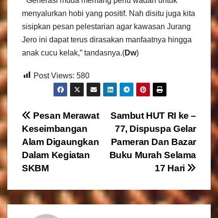
” Generasi muda memang perlu wadah untuk
menyalurkan hobi yang positif. Nah disitu juga kita
sisipkan pesan pelestarian agar kawasan Jurang
Jero ini dapat terus dirasakan manfaatnya hingga
anak cucu kelak,” tandasnya.(
Dw
)
Post Views:
580
N
Pesan Merawat
Sambut HUT RI ke –
Keseimbangan
77, Dispuspa Gelar
a
Alam Digaungkan
Pameran Dan Bazar
v
Dalam Kegiatan
Buku Murah Selama
SKBM
17 Hari
i
g