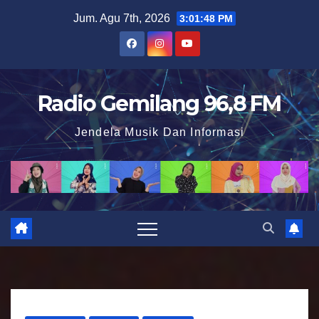
S
Jum. Agu 7th, 2026
3:01:49 PM
k
i
p
t
Radio Gemilang 96,8 FM
o
Jendela Musik Dan Informasi
c
o
n
t
e
n
t