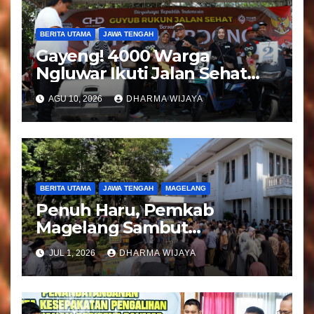
BERITA UTAMA
JAWA TENGAH
Gayeng! 4000 Warga
Ngluwar Ikuti Jalan Sehat
Guyub Rukun, Catur
AGU 10, 2026
DHARMA WIJAYA
Hardono : Angkat Potensi
Desa
BERITA UTAMA
JAWA TENGAH
MAGELANG
Penuh Haru, Pemkab
Magelang Sambut
Kepulangan Jemaah Haji
JUL 1, 2026
DHARMA WIJAYA
Kloter 81