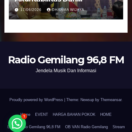
Tranparansi Pengelolaan
17/06/2026
DHARMA WIJAYA
Bantuan Keuangan Parpol
Radio Gemilang 96,8 FM
Jendela Musik Dan Informasi
Proudly powered by WordPress
|
Theme: Newsup by
Themeansar
.
Home
EVENT
HARGA BAHAN POKOK
HOME
1
LPPL Radio Gemilang 96,8 FM
OB VAN Radio Gemilang
Stream