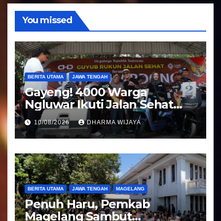
o
You missed
BERITA UTAMA
JAWA TENGAH
Gayeng! 4000 Warga
Ngluwar Ikuti Jalan Sehat
Guyub Rukun, Catur Hardono
10/08/2026
DHARMA WIJAYA
: Angkat Potensi Desa
BERITA UTAMA
JAWA TENGAH
MAGELANG
Penuh Haru, Pemkab
Magelang Sambut