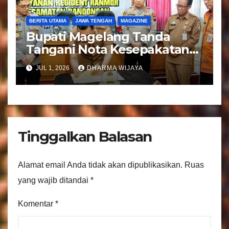
BERITA UTAMA
JAWA TENGAH
MAGAZINE
Bupati Magelang Tanda
Tangani Nota Kesepakatan
Pengalihan Pelayanan
JUL 1, 2026
DHARMA WIJAYA
Regident Di Kecamatan
Bandongan
Tinggalkan Balasan
Alamat email Anda tidak akan dipublikasikan.
Ruas
yang wajib ditandai
*
Komentar
*