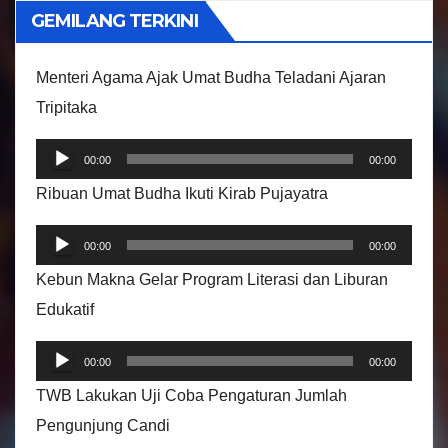
i
GEMILANG TERKINI
d
e
Menteri Agama Ajak Umat Budha Teladani Ajaran
o
Tripitaka
P
00:00
00:00
e
Ribuan Umat Budha Ikuti Kirab Pujayatra
m
P
u
00:00
00:00
e
t
Kebun Makna Gelar Program Literasi dan Liburan
m
a
Edukatif
u
r
P
t
A
00:00
00:00
e
a
u
TWB Lakukan Uji Coba Pengaturan Jumlah
m
r
d
Pengunjung Candi
u