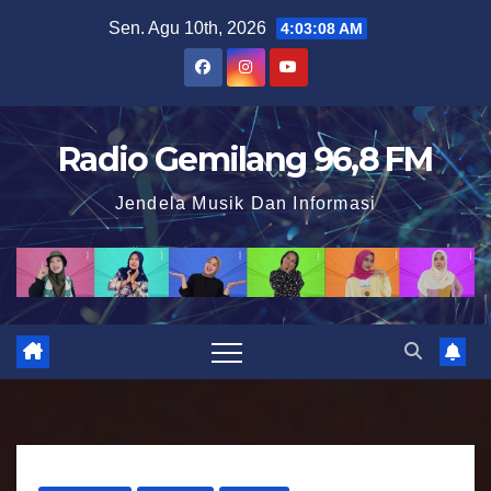
S
Sen. Agu 10th, 2026
4:03:09 AM
k
i
p
t
Radio Gemilang 96,8 FM
o
Jendela Musik Dan Informasi
c
o
n
t
e
n
t