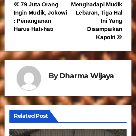
N
79 Juta Orang
Menghadapi Mudik
Ingin Mudik, Jokowi
Lebaran, Tiga Hal
a
: Penanganan
Ini Yang
v
Harus Hati-hati
Disampaikan
Kapolri
i
g
a
By
Dharma Wijaya
s
i
p
o
Related Post
s