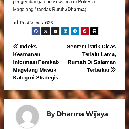
pengembangan polisi wanita di Polresta
Magelang,” tandas Ruruh.(
Dharma
)
Post Views:
623
N
Indeks
Senter Listrik Dicas
Keamanan
Terlalu Lama,
a
Informasi Pemkab
Rumah Di Salaman
v
Magelang Masuk
Terbakar
Kategori Strategis
i
g
a
By
Dharma Wijaya
s