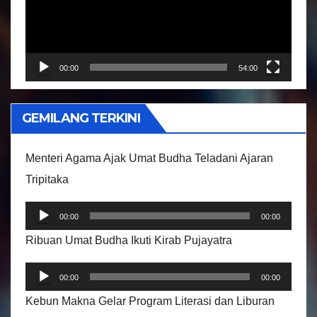
u
t
a
r
00:00
54:00
V
i
GEMILANG TERKINI
d
e
Menteri Agama Ajak Umat Budha Teladani Ajaran
o
Tripitaka
P
00:00
00:00
e
Ribuan Umat Budha Ikuti Kirab Pujayatra
m
P
u
00:00
00:00
e
t
Kebun Makna Gelar Program Literasi dan Liburan
m