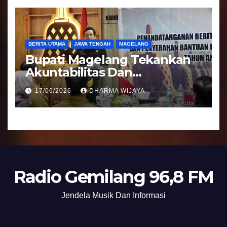
BERITA UTAMA
JAWA TENGAH
MAGELANG
Bupati Magelang Tekankan
Akuntabilitas Dan
Tranparansi Pengelolaan
17/06/2026
DHARMA WIJAYA
Bantuan Keuangan Parpol
Radio Gemilang 96,8 FM
Jendela Musik Dan Informasi