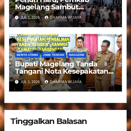
Magelang Sambut
Kepulangan Jemaah Haji
JUL 1, 2026
DHARMA WIJAYA
Kloter 81
BERITA UTAMA
JAWA TENGAH
MAGAZINE
Bupati Magelang Tanda
Tangani Nota Kesepakatan
Pengalihan Pelayanan
JUL 1, 2026
DHARMA WIJAYA
Regident Di Kecamatan
Bandongan
Tinggalkan Balasan