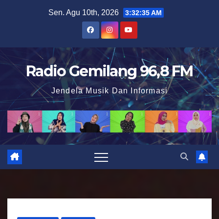
S
Sen. Agu 10th, 2026
3:32:36 AM
k
i
p
t
Radio Gemilang 96,8 FM
o
Jendela Musik Dan Informasi
c
o
n
t
e
n
t