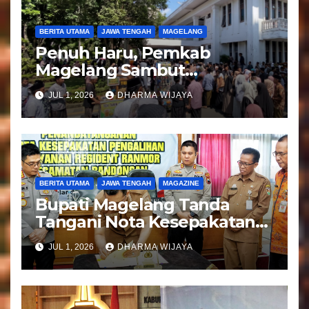
BERITA UTAMA
JAWA TENGAH
MAGELANG
Penuh Haru, Pemkab
Magelang Sambut
Kepulangan Jemaah Haji
JUL 1, 2026
DHARMA WIJAYA
Kloter 81
BERITA UTAMA
JAWA TENGAH
MAGAZINE
Bupati Magelang Tanda
Tangani Nota Kesepakatan
Pengalihan Pelayanan
JUL 1, 2026
DHARMA WIJAYA
Regident Di Kecamatan
Bandongan