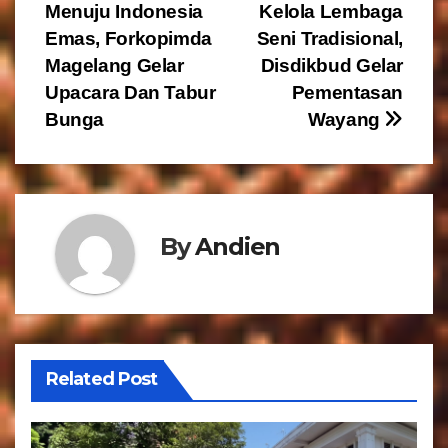
a
Menuju Indonesia
Kelola Lembaga
v
Emas, Forkopimda
Seni Tradisional,
Magelang Gelar
Disdikbud Gelar
i
Upacara Dan Tabur
Pementasan
g
Bunga
Wayang
a
s
By
Andien
i
p
o
s
Related Post