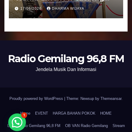
Umat Semakin Baik
17/06/2026
DHARMA WIJAYA
Radio Gemilang 96,8 FM
Jendela Musik Dan Informasi
Proudly powered by WordPress
|
Theme: Newsup by
Themeansar
.
Home
EVENT
HARGA BAHAN POKOK
HOME
1
LPPL Radio Gemilang 96,8 FM
OB VAN Radio Gemilang
Stream