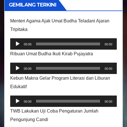
i
GEMILANG TERKINI
d
e
Menteri Agama Ajak Umat Budha Teladani Ajaran
o
Tripitaka
P
00:00
00:00
e
Ribuan Umat Budha Ikuti Kirab Pujayatra
m
P
u
00:00
00:00
e
t
Kebun Makna Gelar Program Literasi dan Liburan
m
a
Edukatif
u
r
P
t
A
00:00
00:00
e
a
u
TWB Lakukan Uji Coba Pengaturan Jumlah
m
r
d
Pengunjung Candi
u
A