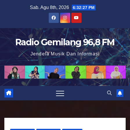
S
Sab. Agu 8th, 2026
6:32:28 PM
k
i
p
t
Radio Gemilang 96,8 FM
o
Jendela Musik Dan Informasi
c
o
n
t
e
n
t