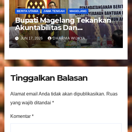
BERITA UTAMA
JAWA TENGAH
MAGELANG
Bupati Magelang Tekankan
Akuntabilitas Dan
Tranparansi Pengelolaan
JUN 17, 2026
DHARMA WIJAYA
Bantuan Keuangan Parpol
Tinggalkan Balasan
Alamat email Anda tidak akan dipublikasikan.
Ruas
yang wajib ditandai
*
Komentar
*