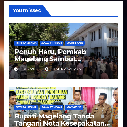
o
You missed
BERITA UTAMA
JAWA TENGAH
MAGELANG
Penuh Haru, Pemkab
Magelang Sambut
Kepulangan Jemaah Haji
01/07/2026
DHARMA WIJAYA
Kloter 81
BERITA UTAMA
JAWA TENGAH
MAGAZINE
Bupati Magelang Tanda
Tangani Nota Kesepakatan