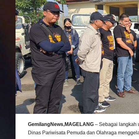
GemilangNews,MAGELANG
– Sebagai langkah u
Dinas Pariwisata Pemuda dan Olahraga menggelar