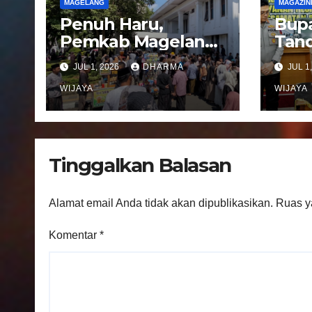
MAGELANG
MAGAZIN
s
Penuh Haru,
Bupa
Pemkab Magelang
Tand
Sambut
Not
JUL 1, 2026
DHARMA
JUL 1
Kepulangan
Peng
Jemaah Haji Kloter
WIJAYA
Pel
WIJAYA
81
Regi
Kec
Ban
Tinggalkan Balasan
Alamat email Anda tidak akan dipublikasikan.
Ruas y
Komentar
*