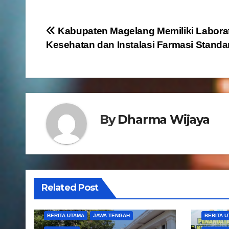
N
Kabupaten Magelang Memiliki Labora
Kesehatan dan Instalasi Farmasi Stand
a
v
i
g
By
Dharma Wijaya
a
s
i
Related Post
p
BERITA UTAMA
JAWA TENGAH
BERITA 
o