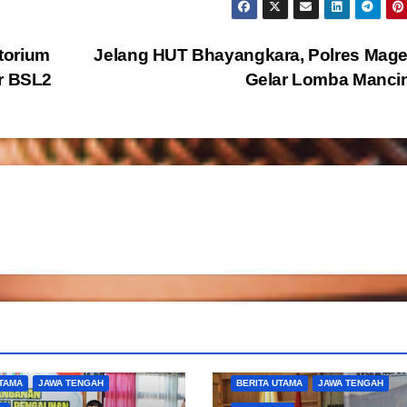
torium
Jelang HUT Bhayangkara, Polres Mag
ar BSL2
Gelar Lomba Manci
UTAMA
JAWA TENGAH
BERITA UTAMA
JAWA TENGAH