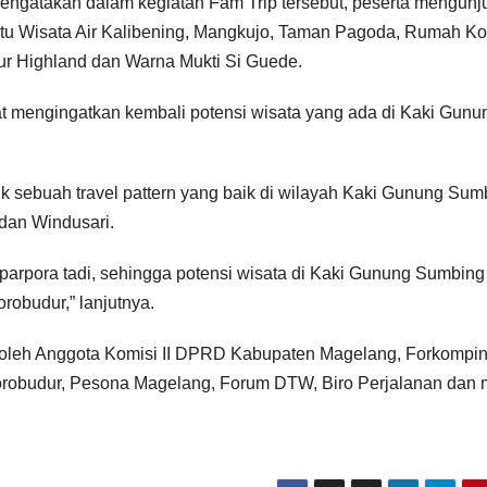
engatakan dalam kegiatan Fam Trip tersebut, peserta mengunj
itu Wisata Air Kalibening, Mangkujo, Taman Pagoda, Rumah Ko
cur Highland dan Warna Mukti Si Guede.
at mengingatkan kembali potensi wisata yang ada di Kaki Gunu
 sebuah travel pattern yang baik di wilayah Kaki Gunung Sum
 dan Windusari.
parpora tadi, sehingga potensi wisata di Kaki Gunung Sumbing
robudur,” lanjutnya.
uti oleh Anggota Komisi II DPRD Kabupaten Magelang, Forkomp
 Borobudur, Pesona Magelang, Forum DTW, Biro Perjalanan dan