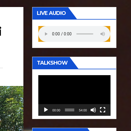
LIVE AUDIO
i
TALKSHOW
P
e
m
u
00:00
54:00
t
a