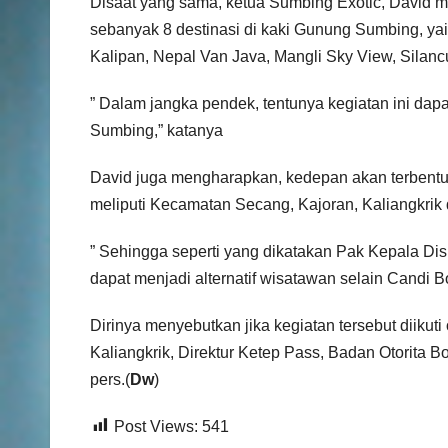
Disaat yang sama, ketua Sumbing Exotic, David m
sebanyak 8 destinasi di kaki Gunung Sumbing, ya
Kalipan, Nepal Van Java, Mangli Sky View, Silan
” Dalam jangka pendek, tentunya kegiatan ini dap
Sumbing,” katanya
David juga mengharapkan, kedepan akan terbentuk
meliputi Kecamatan Secang, Kajoran, Kaliangkrik
” Sehingga seperti yang dikatakan Pak Kepala Dis
dapat menjadi alternatif wisatawan selain Candi Bo
Dirinya menyebutkan jika kegiatan tersebut diik
Kaliangkrik, Direktur Ketep Pass, Badan Otorita
pers.(
Dw
)
Post Views:
541