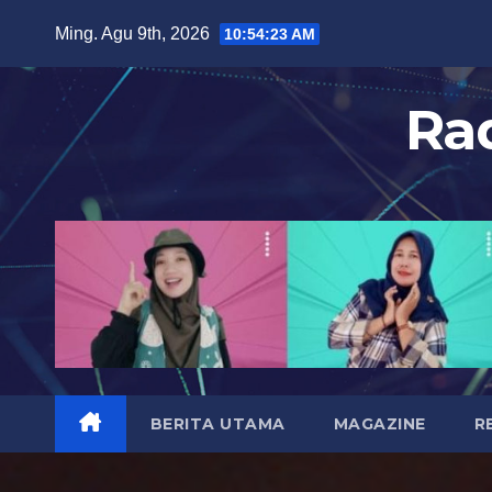
S
Ming. Agu 9th, 2026
10:54:25 AM
k
i
Ra
p
t
o
c
o
n
t
e
n
t
BERITA UTAMA
MAGAZINE
R