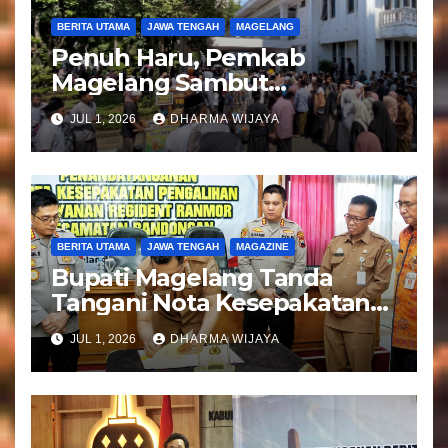
BERITA UTAMA
JAWA TENGAH
MAGELANG
Penuh Haru, Pemkab
Magelang Sambut
Kepulangan Jemaah Haji
JUL 1, 2026
DHARMA WIJAYA
Kloter 81
BERITA UTAMA
JAWA TENGAH
MAGAZINE
Bupati Magelang Tanda
Tangani Nota Kesepakatan
Pengalihan Pelayanan
JUL 1, 2026
DHARMA WIJAYA
Regident Di Kecamatan
Bandongan