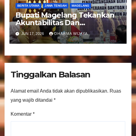
BERITA UTAMA
JAWA TENGAH
MAGELANG
Bupati Magelang Tekankan
Akuntabilitas Dan
Tranparansi Pengelolaan
JUN 17, 2026
DHARMA WIJAYA
Bantuan Keuangan Parpol
Tinggalkan Balasan
Alamat email Anda tidak akan dipublikasikan.
Ruas
yang wajib ditandai
*
Komentar
*