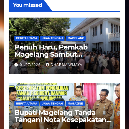
You missed
BERITA UTAMA
JAWA TENGAH
MAGELANG
Penuh Haru, Pemkab
Magelang Sambut
Kepulangan Jemaah Haji
01/07/2026
DHARMA WIJAYA
Kloter 81
BERITA UTAMA
JAWA TENGAH
MAGAZINE
Bupati Magelang Tanda
Tangani Nota Kesepakatan
Pengalihan Pelayanan