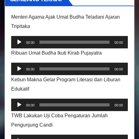
d
e
Menteri Agama Ajak Umat Budha Teladani Ajaran
o
Tripitaka
P
00:00
00:00
e
Ribuan Umat Budha Ikuti Kirab Pujayatra
m
P
u
00:00
00:00
e
t
Kebun Makna Gelar Program Literasi dan Liburan
m
a
Edukatif
u
r
P
t
A
00:00
00:00
e
a
u
TWB Lakukan Uji Coba Pengaturan Jumlah
m
r
d
Pengunjung Candi
u
A
i
P