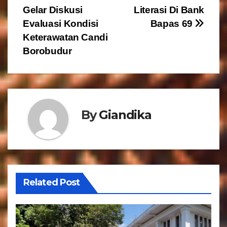
v
Gelar Diskusi
Literasi Di Bank
i
Evaluasi Kondisi
Bapas 69
g
Keterawatan Candi
Borobudur
a
s
i
By
Giandika
p
o
s
Related Post