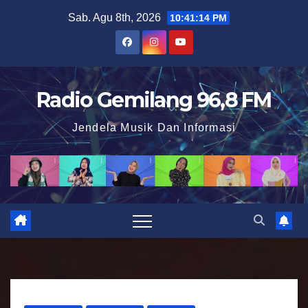
S
Sab. Agu 8th, 2026
10:41:15 PM
k
i
p
t
Radio Gemilang 96,8 FM
o
Jendela Musik Dan Informasi
c
o
n
t
e
n
t