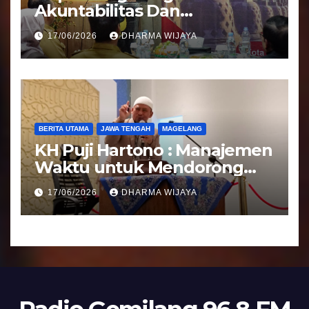
Akuntabilitas Dan
Tranparansi Pengelolaan
17/06/2026
DHARMA WIJAYA
Bantuan Keuangan Parpol
BERITA UTAMA
JAWA TENGAH
MAGELANG
KH Puji Hartono : Manajemen
Waktu untuk Mendorong
Umat Semakin Baik
17/06/2026
DHARMA WIJAYA