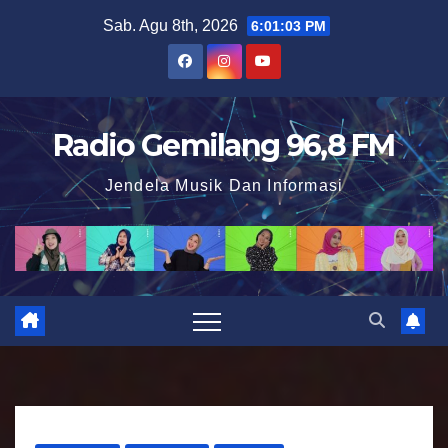
S
Sab. Agu 8th, 2026
6:01:04 PM
k
i
p
t
Radio Gemilang 96,8 FM
o
Jendela Musik Dan Informasi
c
o
n
t
e
n
t