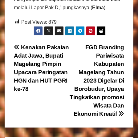
melalui Lapor Pak D,” pungkasnya.(
Elma
)
Post Views:
879
N
Kenakan Pakaian
FGD Branding
Adat Jawa, Bupati
Pariwisata
a
Magelang Pimpin
Kabupaten
v
Upacara Peringatan
Magelang Tahun
HGN dan HUT PGRI
2023 Digelar Di
i
ke-78
Borobudur, Upaya
g
Tingkatkan promosi
Wisata Dan
a
Ekonomi Kreatif
s
i