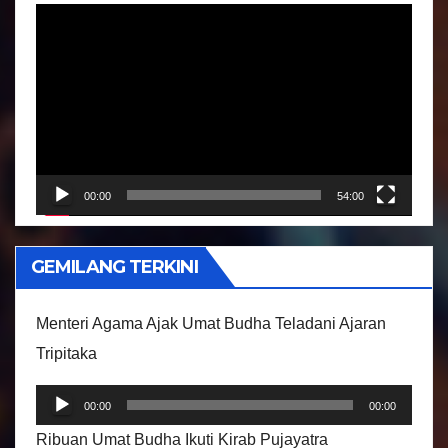
P
e
m
u
t
a
r
00:00
54:00
V
i
GEMILANG TERKINI
d
e
Menteri Agama Ajak Umat Budha Teladani Ajaran
o
Tripitaka
P
00:00
00:00
e
Ribuan Umat Budha Ikuti Kirab Pujayatra