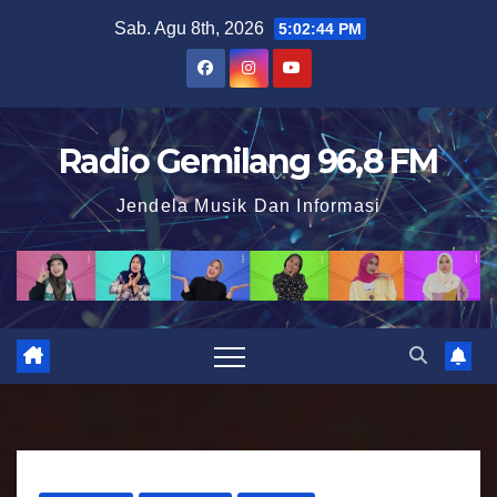
S
Sab. Agu 8th, 2026
5:02:45 PM
k
i
p
t
Radio Gemilang 96,8 FM
o
Jendela Musik Dan Informasi
c
o
n
t
e
n
t