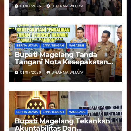
Kepulangan Jemaah Haji
01/07/2026
DHARMA WIJAYA
Kloter 81
BERITA UTAMA
JAWA TENGAH
MAGAZINE
Bupati Magelang Tanda
Tangani Nota Kesepakatan
Pengalihan Pelayanan
01/07/2026
DHARMA WIJAYA
Regident Di Kecamatan
Bandongan
BERITA UTAMA
JAWA TENGAH
MAGELANG
Bupati Magelang Tekankan
Akuntabilitas Dan