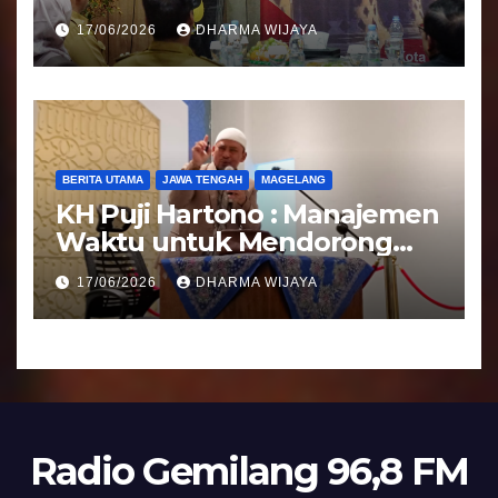
Tranparansi Pengelolaan
17/06/2026
DHARMA WIJAYA
Bantuan Keuangan Parpol
BERITA UTAMA
JAWA TENGAH
MAGELANG
KH Puji Hartono : Manajemen
Waktu untuk Mendorong
Umat Semakin Baik
17/06/2026
DHARMA WIJAYA
Radio Gemilang 96,8 FM