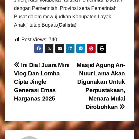
dengan Pemerintah Provinsi serta Pemerintah
Pusat dalam mewujudkan Kabupaten Layak
Anak,” tutup Bupati.(
Calista
)
Post Views:
740
N
Ini Dia! Juara Mini
Masjid Agung An-
Vlog Dan Lomba
Nuur Lama Akan
a
Cipta Jingle
Digunakan Untuk
v
Generasi Emas
Perpustakaan,
Harganas 2025
Menara Mulai
i
Dirobohkan
g
a