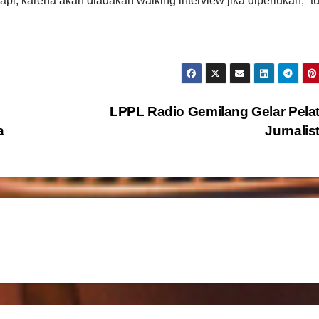
i, karena akan diadakan walking interview jika diperlukan,” t
LPPL Radio Gemilang Gelar Pela
a
Jurnalis