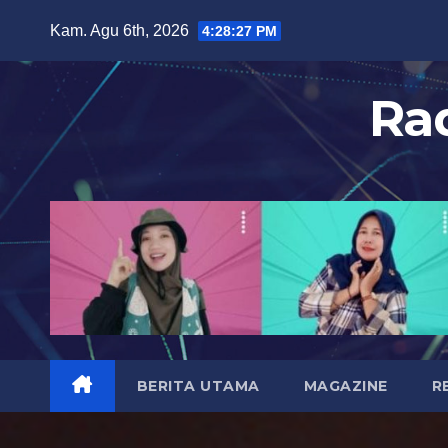
S
Kam. Agu 6th, 2026
4:28:30 PM
k
i
Ra
p
t
o
c
o
n
t
e
n
t
BERITA UTAMA
MAGAZINE
R