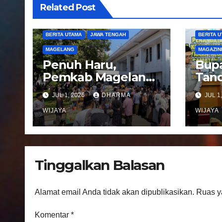
i
Related Post
p
BERITA UTAMA
JAWA TENGAH
BERITA 
o
MAGELANG
MAGAZIN
s
Penuh Haru,
Bupa
Pemkab Magelang
Tand
Sambut
Not
JUL 1, 2026
DHARMA
JUL 1
Kepulangan
Peng
Jemaah Haji Kloter
WIJAYA
Pel
WIJAYA
81
Regi
Kec
Ban
Tinggalkan Balasan
Alamat email Anda tidak akan dipublikasikan.
Ruas y
Komentar
*