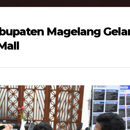
abupaten Magelang Gela
Mall