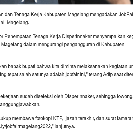
ian dan Tenaga Kerja Kabupaten Magelang mengadakan JobFai
all Magelang.
ator Penempatan Tenaga Kerja Disperinnaker menyampaikan ke
en Magelang dalam mengurangi pengangguran di Kabupaten
ahkan bapak bupati bahwa kita diminta melaksanakan kegiatan u
 tepat salah satunya adalah jobfair ini,” terang Adip saat dite
erjaan sudah diseleksi oleh Disperinnaker, sehingga lowon
rtanggungjawabkan.
i cukup membawa fotokopi KTP, ijazah terakhir, dan surat lamara
t.ly/jobfairmagelang2022,” lanjutnya.