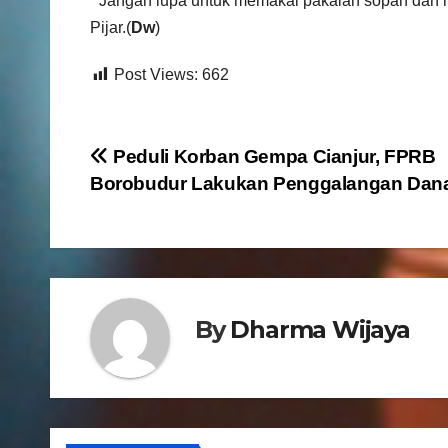
” Jangan lupa untuk memakai pakaian sopan dan rap
Pijar.(
Dw
)
Post Views:
662
N
Peduli Korban Gempa Cianjur, FPRB
Borobudur Lakukan Penggalangan Dan
a
v
i
g
By
Dharma Wijaya
a
s