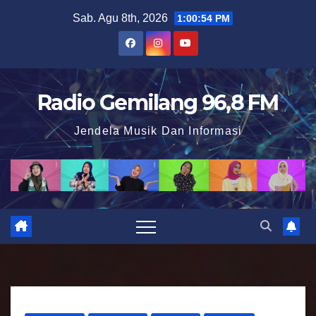
S
Sab. Agu 8th, 2026
1:00:55 PM
k
i
p
t
Radio Gemilang 96,8 FM
o
Jendela Musik Dan Informasi
c
o
n
t
e
n
t