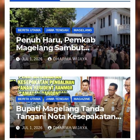
s
BERITA UTAMA
JAWA TENGAH
MAGELANG
Penuh Haru, Pemkab
Magelang Sambut
Kepulangan Jemaah Haji
JUL 1, 2026
DHARMA WIJAYA
Kloter 81
BERITA UTAMA
JAWA TENGAH
MAGAZINE
Bupati Magelang Tanda
Tangani Nota Kesepakatan
Pengalihan Pelayanan
JUL 1, 2026
DHARMA WIJAYA
Regident Di Kecamatan
Bandongan