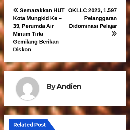
N
Semarakkan HUT
OKLLC 2023, 1.597
Kota Mungkid Ke –
Pelanggaran
a
39, Perumda Air
Didominasi Pelajar
v
Minum Tirta
Gemilang Berikan
i
Diskon
g
a
s
By
Andien
i
p
o
Related Post