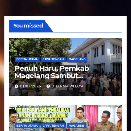
d
i
o
You missed
BERITA UTAMA
JAWA TENGAH
MAGELANG
Penuh Haru, Pemkab
Magelang Sambut
Kepulangan Jemaah Haji
01/07/2026
DHARMA WIJAYA
Kloter 81
BERITA UTAMA
JAWA TENGAH
MAGAZINE