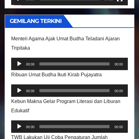
V
i
GEMILANG TERKINI
d
e
Menteri Agama Ajak Umat Budha Teladani Ajaran
o
Tripitaka
P
00:00
00:00
e
Ribuan Umat Budha Ikuti Kirab Pujayatra
m
P
u
00:00
00:00
e
t
Kebun Makna Gelar Program Literasi dan Liburan
m
a
Edukatif
u
r
P
t
A
00:00
00:00
e
a
u
TWB Lakukan Uji Coba Pengaturan Jumlah