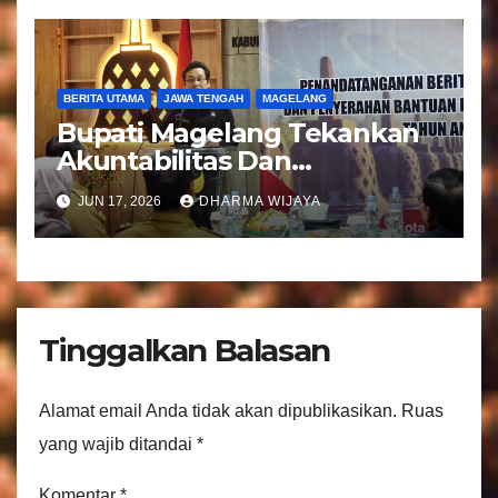
BERITA UTAMA
JAWA TENGAH
MAGELANG
Bupati Magelang Tekankan
Akuntabilitas Dan
Tranparansi Pengelolaan
JUN 17, 2026
DHARMA WIJAYA
Bantuan Keuangan Parpol
Tinggalkan Balasan
Alamat email Anda tidak akan dipublikasikan.
Ruas
yang wajib ditandai
*
Komentar
*