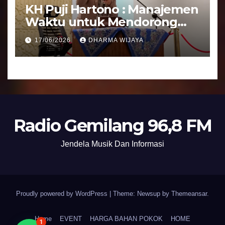
KH Puji Hartono : Manajemen
Waktu untuk Mendorong
Umat Semakin Baik
17/06/2026
DHARMA WIJAYA
Radio Gemilang 96,8 FM
Jendela Musik Dan Informasi
Proudly powered by WordPress
|
Theme: Newsup by
Themeansar
.
Home
EVENT
HARGA BAHAN POKOK
HOME
1