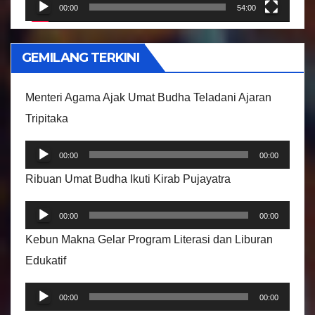
r
00:00
54:00
V
i
GEMILANG TERKINI
d
e
Menteri Agama Ajak Umat Budha Teladani Ajaran
o
Tripitaka
P
00:00
00:00
e
Ribuan Umat Budha Ikuti Kirab Pujayatra
m
P
u
00:00
00:00
e
t
Kebun Makna Gelar Program Literasi dan Liburan
m
a
Edukatif
u
r
P
t
A
00:00
00:00
e