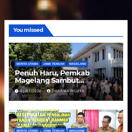
d
i
o
You missed
BERITA UTAMA
JAWA TENGAH
MAGELANG
Penuh Haru, Pemkab
Magelang Sambut
Kepulangan Jemaah Haji
01/07/2026
DHARMA WIJAYA
Kloter 81
BERITA UTAMA
JAWA TENGAH
MAGAZINE