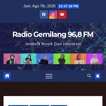
S
Jum. Agu 7th, 2026
10:37:39 PM
k
i
p
t
Radio Gemilang 96,8 FM
o
Jendela Musik Dan Informasi
c
o
n
t
e
n
t