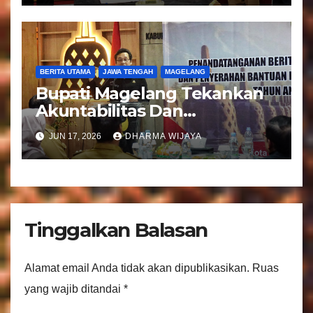
Bandongan
BERITA UTAMA
JAWA TENGAH
MAGELANG
Bupati Magelang Tekankan
Akuntabilitas Dan
Tranparansi Pengelolaan
JUN 17, 2026
DHARMA WIJAYA
Bantuan Keuangan Parpol
Tinggalkan Balasan
Alamat email Anda tidak akan dipublikasikan.
Ruas
yang wajib ditandai
*