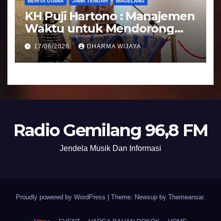
BERITA UTAMA
JAWA TENGAH
MAGELANG
KH Puji Hartono : Manajemen
Waktu untuk Mendorong
Umat Semakin Baik
17/06/2026
DHARMA WIJAYA
Radio Gemilang 96,8 FM
Jendela Musik Dan Informasi
Proudly powered by WordPress
|
Theme: Newsup by
Themeansar
.