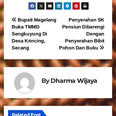
N
Bupati Magelang
Penyerahan SK
Buka TMMD
Pensiun Dibarengi
a
Sengkuyung Di
Dengan
v
Desa Krincing,
Penyerahan Bibit
Secang
Pohon Dan Buku
i
g
a
By
Dharma Wijaya
s
i
p
Related Post