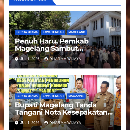
o
s
BERITA UTAMA
JAWA TENGAH
MAGELANG
Penuh Haru, Pemkab
Magelang Sambut
Kepulangan Jemaah Haji
JUL 1, 2026
DHARMA WIJAYA
Kloter 81
BERITA UTAMA
JAWA TENGAH
MAGAZINE
Bupati Magelang Tanda
Tangani Nota Kesepakatan
Pengalihan Pelayanan
JUL 1, 2026
DHARMA WIJAYA
Regident Di Kecamatan