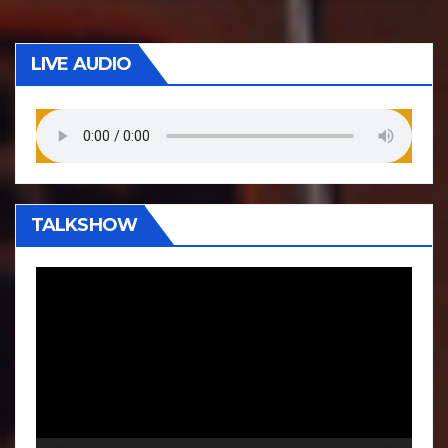
LIVE AUDIO
TALKSHOW
P
e
m
u
t
a