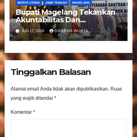
BERITA UTAMA
JAWA TENGAH
MAGELANG
Bupati Magelang Tekankan
Akuntabilitas Dan
Tranparansi Pengelolaan
JUN 17, 2026
DHARMA WIJAYA
Bantuan Keuangan Parpol
Tinggalkan Balasan
Alamat email Anda tidak akan dipublikasikan.
Ruas
yang wajib ditandai
*
Komentar
*