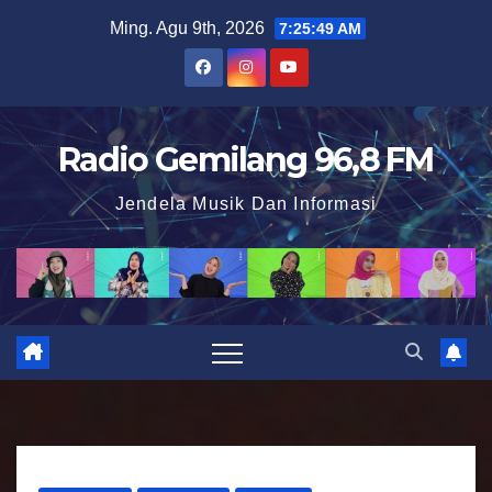
S
Ming. Agu 9th, 2026
7:25:50 AM
k
i
p
t
Radio Gemilang 96,8 FM
o
Jendela Musik Dan Informasi
c
o
n
t
e
n
t