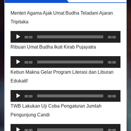
d
e
Menteri Agama Ajak Umat Budha Teladani Ajaran
o
Tripitaka
P
00:00
00:00
e
Ribuan Umat Budha Ikuti Kirab Pujayatra
m
P
u
00:00
00:00
e
t
Kebun Makna Gelar Program Literasi dan Liburan
m
a
Edukatif
u
r
P
t
A
00:00
00:00
e
a
u
TWB Lakukan Uji Coba Pengaturan Jumlah
m
r
d
Pengunjung Candi
u
A
i
P
t
u
00:00
00:00