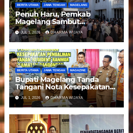
BERITA UTAMA
JAWA TENGAH
MAGELANG
Penuh Haru, Pemkab
Magelang Sambut
Kepulangan Jemaah Haji
JUL 1, 2026
DHARMA WIJAYA
Kloter 81
BERITA UTAMA
JAWA TENGAH
MAGAZINE
Bupati Magelang Tanda
Tangani Nota Kesepakatan
Pengalihan Pelayanan
JUL 1, 2026
DHARMA WIJAYA
Regident Di Kecamatan
Bandongan