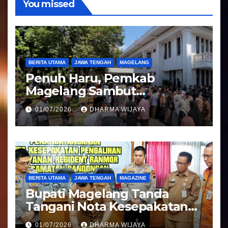
You missed
BERITA UTAMA
JAWA TENGAH
MAGELANG
Penuh Haru, Pemkab
Magelang Sambut
Kepulangan Jemaah Haji
01/07/2026
DHARMA WIJAYA
Kloter 81
BERITA UTAMA
JAWA TENGAH
MAGAZINE
Bupati Magelang Tanda
Tangani Nota Kesepakatan
Pengalihan Pelayanan
01/07/2026
DHARMA WIJAYA