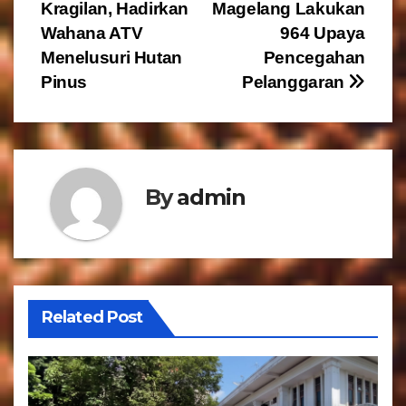
Kragilan, Hadirkan
Magelang Lakukan
a
Wahana ATV
964 Upaya
v
Menelusuri Hutan
Pencegahan
Pinus
Pelanggaran
i
g
a
By
admin
s
i
p
o
Related Post
s