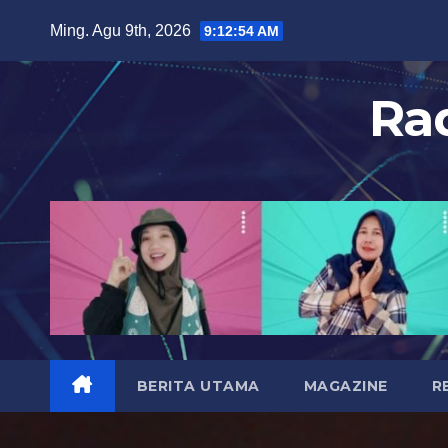
S
Ming. Agu 9th, 2026
9:12:56 AM
k
i
Ra
p
t
o
c
o
n
t
e
n
t
BERITA UTAMA
MAGAZINE
R