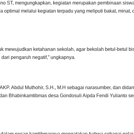
sno ST, mengungkapkan, kegiatan merupakan pembinaan siswa
optimal melalui kegiatan terpadu yang meliputi bakat, minat, 
 mewujudkan ketahanan sekolah, agar bekolah betul-betul bi
dari pengaruh negatif,” ungkapnya.
n AKP. Abdul Muthohir, S.H., M.H sebagai narasumber, dan dida
dan Bhabinkamtibmas desa Gondosuli Aipda Fendi Yulianto se
.H dalam pesan kamtibmasnya mengatakan bahwa sebagai pelaj