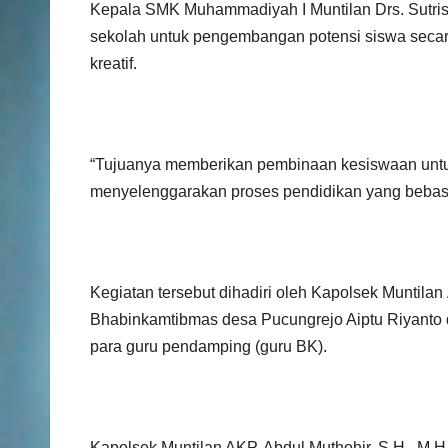
Kepala SMK Muhammadiyah I Muntilan Drs. Sutri
sekolah untuk pengembangan potensi siswa secara 
kreatif.
“Tujuanya memberikan pembinaan kesiswaan untuk
menyelenggarakan proses pendidikan yang bebas 
Kegiatan tersebut dihadiri oleh Kapolsek Muntila
Bhabinkamtibmas desa Pucungrejo Aiptu Riyanto 
para guru pendamping (guru BK).
Kapolsek Muntilan AKP. Abdul Muthohir, S.H., M