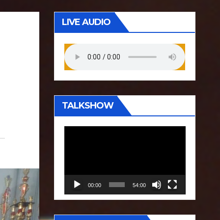
LIVE AUDIO
TALKSHOW
P
e
m
u
00:00
54:00
t
a