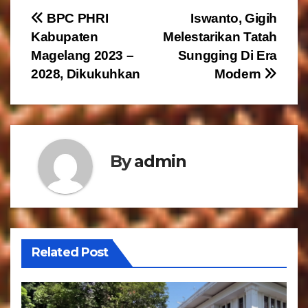
N
BPC PHRI
Iswanto, Gigih
Kabupaten
Melestarikan Tatah
a
Magelang 2023 –
Sungging Di Era
v
2028, Dikukuhkan
Modern
i
g
a
By
admin
s
i
p
Related Post
o
s