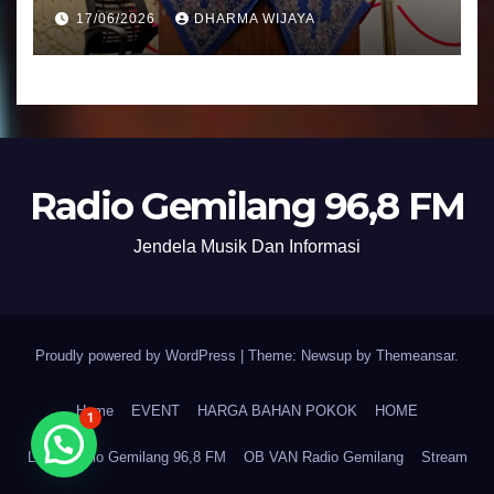
Umat Semakin Baik
17/06/2026
DHARMA WIJAYA
Radio Gemilang 96,8 FM
Jendela Musik Dan Informasi
Proudly powered by WordPress
|
Theme: Newsup by
Themeansar
.
Home
EVENT
HARGA BAHAN POKOK
HOME
1
LPPL Radio Gemilang 96,8 FM
OB VAN Radio Gemilang
Stream