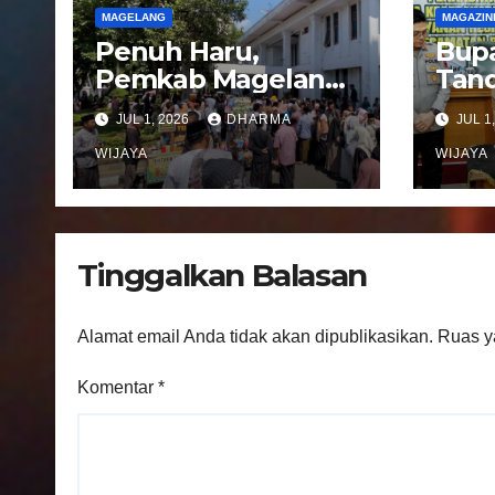
o
MAGELANG
MAGAZIN
s
Penuh Haru,
Bupa
Pemkab Magelang
Tand
Sambut
Not
JUL 1, 2026
DHARMA
JUL 1
Kepulangan
Peng
Jemaah Haji Kloter
WIJAYA
Pel
WIJAYA
81
Regi
Kec
Ban
Tinggalkan Balasan
Alamat email Anda tidak akan dipublikasikan.
Ruas y
Komentar
*