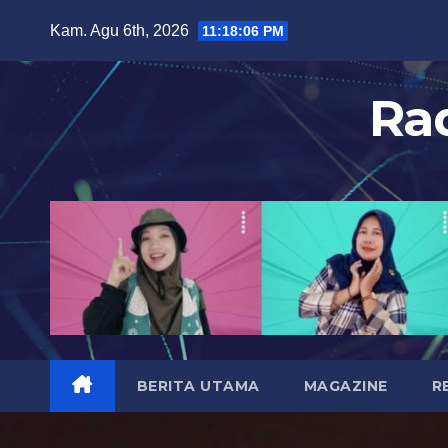
S
Kam. Agu 6th, 2026
11:18:08 PM
k
i
Ra
p
t
o
c
o
n
t
e
n
t
BERITA UTAMA
MAGAZINE
R