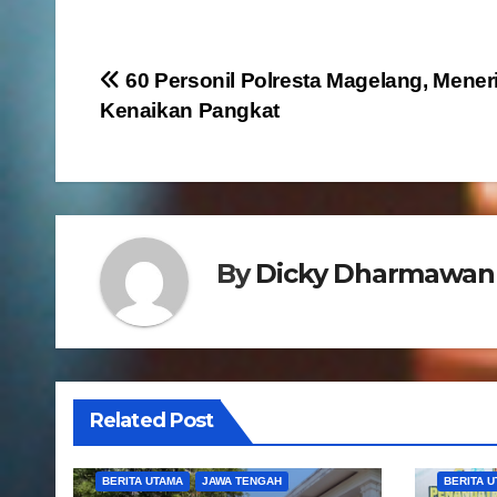
N
60 Personil Polresta Magelang, Mene
Kenaikan Pangkat
a
v
i
g
By
Dicky Dharmawan
a
s
i
Related Post
p
BERITA UTAMA
JAWA TENGAH
BERITA 