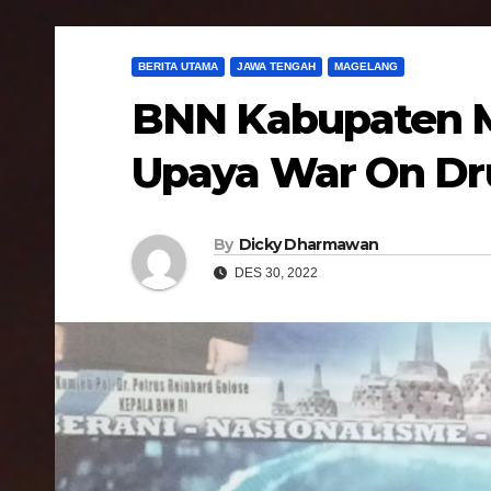
BERITA UTAMA
JAWA TENGAH
MAGELANG
BNN Kabupaten M
Upaya War On Dr
By
Dicky Dharmawan
DES 30, 2022