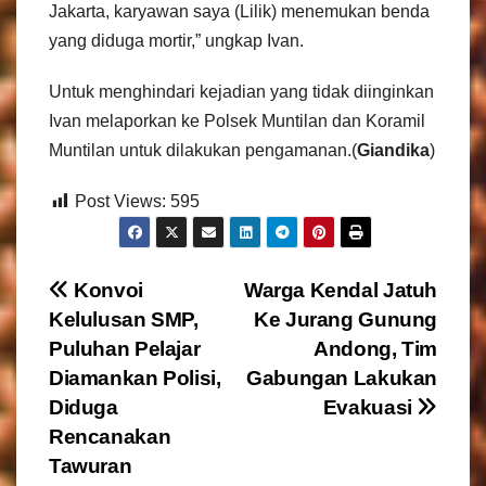
Jakarta, karyawan saya (Lilik) menemukan benda
yang diduga mortir,” ungkap Ivan.
Untuk menghindari kejadian yang tidak diinginkan
Ivan melaporkan ke Polsek Muntilan dan Koramil
Muntilan untuk dilakukan pengamanan.(
Giandika
)
Post Views:
595
N
Konvoi
Warga Kendal Jatuh
Kelulusan SMP,
Ke Jurang Gunung
a
Puluhan Pelajar
Andong, Tim
v
Diamankan Polisi,
Gabungan Lakukan
Diduga
Evakuasi
i
Rencanakan
g
Tawuran