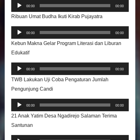
P
00:00
00:00
e
Ribuan Umat Budha Ikuti Kirab Pujayatra
m
P
u
00:00
00:00
e
t
Kebun Makna Gelar Program Literasi dan Liburan
m
a
Edukatif
u
r
P
t
A
00:00
00:00
e
a
u
TWB Lakukan Uji Coba Pengaturan Jumlah
m
r
d
Pengunjung Candi
u
A
i
P
t
u
00:00
00:00
o
e
a
d
21 Anak Yatim Desa Ngadirejo Salaman Terima
m
r
i
Santunan
u
A
o
P