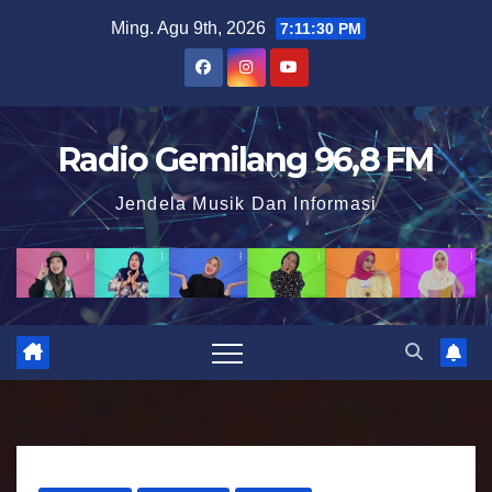
S
Ming. Agu 9th, 2026
7:11:31 PM
k
i
p
t
Radio Gemilang 96,8 FM
o
Jendela Musik Dan Informasi
c
o
n
t
e
n
t