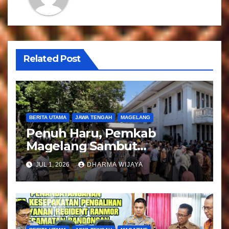
s
i
p
o
Related Post
s
BERITA UTAMA
JAWA TENGAH
MAGELANG
Penuh Haru, Pemkab
Magelang Sambut
Kepulangan Jemaah Haji
JUL 1, 2026
DHARMA WIJAYA
Kloter 81