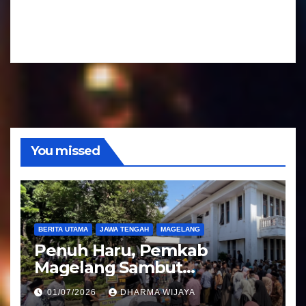
a
d
r
i
A
o
u
d
i
o
You missed
BERITA UTAMA
JAWA TENGAH
MAGELANG
Penuh Haru, Pemkab
Magelang Sambut
Kepulangan Jemaah Haji
01/07/2026
DHARMA WIJAYA
Kloter 81