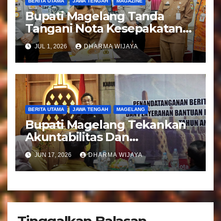
BERITA UTAMA
JAWA TENGAH
MAGAZINE
Bupati Magelang Tanda
Tangani Nota Kesepakatan
Pengalihan Pelayanan
JUL 1, 2026
DHARMA WIJAYA
Regident Di Kecamatan
Bandongan
BERITA UTAMA
JAWA TENGAH
MAGELANG
Bupati Magelang Tekankan
Akuntabilitas Dan
Tranparansi Pengelolaan
JUN 17, 2026
DHARMA WIJAYA
Bantuan Keuangan Parpol