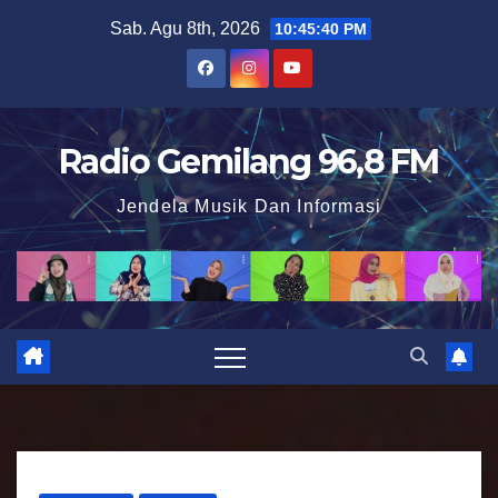
S
Sab. Agu 8th, 2026
10:45:41 PM
k
i
p
t
Radio Gemilang 96,8 FM
o
Jendela Musik Dan Informasi
c
o
n
t
e
n
t