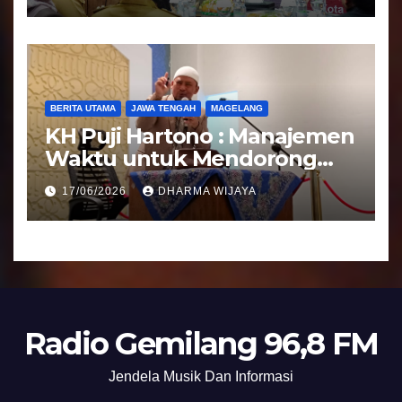
BERITA UTAMA
JAWA TENGAH
MAGELANG
KH Puji Hartono : Manajemen
Waktu untuk Mendorong
Umat Semakin Baik
17/06/2026
DHARMA WIJAYA
Radio Gemilang 96,8 FM
Jendela Musik Dan Informasi