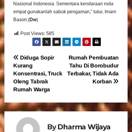
Nasional Indonesia. Sementara kendaraan roda
empat gunakanlah sabuk pengaman,” tutur, Imam
Basori.(
Dw
)
Post Views:
585
N
Diduga Sopir
Rumah Pembuatan
Kurang
Tahu Di Borobudur
a
Konsentrasi, Truck
Terbakar, Tidak Ada
v
Oleng Tabrak
Korban
Rumah Warga
i
g
a
By
Dharma Wijaya