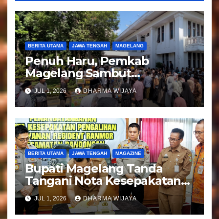
s
BERITA UTAMA
JAWA TENGAH
MAGELANG
Penuh Haru, Pemkab
Magelang Sambut
Kepulangan Jemaah Haji
JUL 1, 2026
DHARMA WIJAYA
Kloter 81
BERITA UTAMA
JAWA TENGAH
MAGAZINE
Bupati Magelang Tanda
Tangani Nota Kesepakatan
Pengalihan Pelayanan
JUL 1, 2026
DHARMA WIJAYA
Regident Di Kecamatan
Bandongan