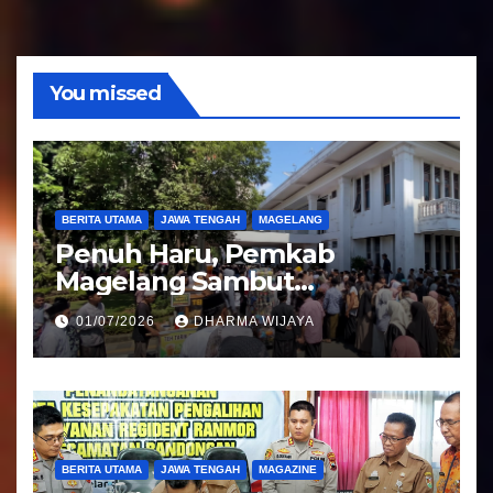
d
i
o
You missed
BERITA UTAMA
JAWA TENGAH
MAGELANG
Penuh Haru, Pemkab
Magelang Sambut
Kepulangan Jemaah Haji
01/07/2026
DHARMA WIJAYA
Kloter 81
BERITA UTAMA
JAWA TENGAH
MAGAZINE