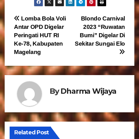
N
Lomba Bola Voli
Blondo Carnival
Antar OPD Digelar
2023 “Ruwatan
a
Peringati HUT RI
Bumi” Digelar Di
v
Ke-78, Kabupaten
Sekitar Sungai Elo
Magelang
i
g
a
By
Dharma Wijaya
s
i
p
o
Related Post