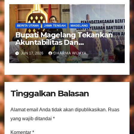
BERITA UTAMA
JAWA TENGAH
MAGELANG
Bupati Magelang Tekankan
Akuntabilitas Dan
Tranparansi Pengelolaan
JUN 17, 2026
DHARMA WIJAYA
Bantuan Keuangan Parpol
Tinggalkan Balasan
Alamat email Anda tidak akan dipublikasikan.
Ruas
yang wajib ditandai
*
Komentar
*