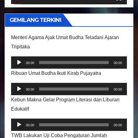
V
i
GEMILANG TERKINI
d
e
Menteri Agama Ajak Umat Budha Teladani Ajaran
o
Tripitaka
P
00:00
00:00
e
Ribuan Umat Budha Ikuti Kirab Pujayatra
m
P
u
00:00
00:00
e
t
Kebun Makna Gelar Program Literasi dan Liburan
m
a
Edukatif
u
r
P
t
A
00:00
00:00
e
a
u
TWB Lakukan Uji Coba Pengaturan Jumlah