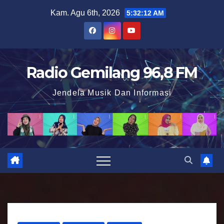
S
Kam. Agu 6th, 2026
5:32:13 AM
k
i
p
t
Radio Gemilang 96,8 FM
o
Jendela Musik Dan Informasi
c
o
n
t
e
n
t