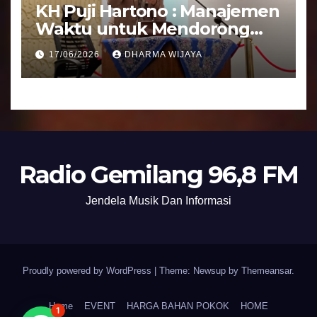
KH Puji Hartono : Manajemen
Waktu untuk Mendorong
Umat Semakin Baik
17/06/2026
DHARMA WIJAYA
Radio Gemilang 96,8 FM
Jendela Musik Dan Informasi
Proudly powered by WordPress
|
Theme: Newsup by
Themeansar
.
Home
EVENT
HARGA BAHAN POKOK
HOME
1