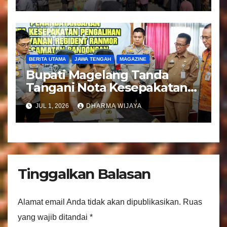
Kloter 81
BERITA UTAMA
JAWA TENGAH
MAGAZINE
Bupati Magelang Tanda
Tangani Nota Kesepakatan
Pengalihan Pelayanan
JUL 1, 2026
DHARMA WIJAYA
Regident Di Kecamatan
Bandongan
Tinggalkan Balasan
Alamat email Anda tidak akan dipublikasikan.
Ruas
yang wajib ditandai
*