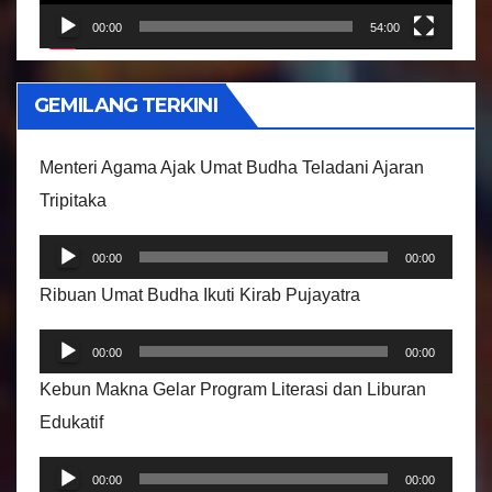
r
00:00
54:00
V
i
GEMILANG TERKINI
d
e
Menteri Agama Ajak Umat Budha Teladani Ajaran
o
Tripitaka
P
00:00
00:00
e
Ribuan Umat Budha Ikuti Kirab Pujayatra
m
P
u
00:00
00:00
e
t
Kebun Makna Gelar Program Literasi dan Liburan
m
a
Edukatif
u
r
P
t
A
00:00
00:00