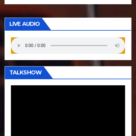
LIVE AUDIO
TALKSHOW
P
e
m
u
t
a