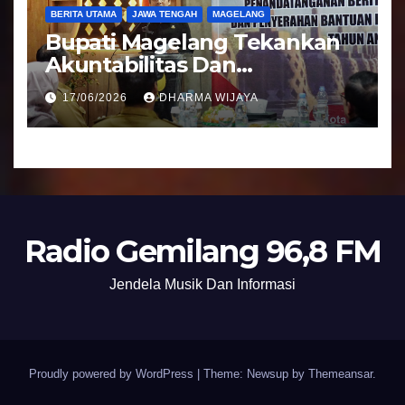
BERITA UTAMA
JAWA TENGAH
MAGELANG
Bupati Magelang Tekankan
Akuntabilitas Dan
Tranparansi Pengelolaan
17/06/2026
DHARMA WIJAYA
Bantuan Keuangan Parpol
Radio Gemilang 96,8 FM
Jendela Musik Dan Informasi
Proudly powered by WordPress
|
Theme: Newsup by
Themeansar
.