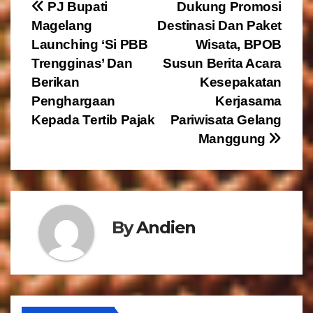
N
PJ Bupati
Dukung Promosi
Magelang
Destinasi Dan Paket
a
Launching ‘Si PBB
Wisata, BPOB
v
Trengginas’ Dan
Susun Berita Acara
Berikan
Kesepakatan
i
Penghargaan
Kerjasama
g
Kepada Tertib Pajak
Pariwisata Gelang
Manggung
a
s
i
By
Andien
p
o
s