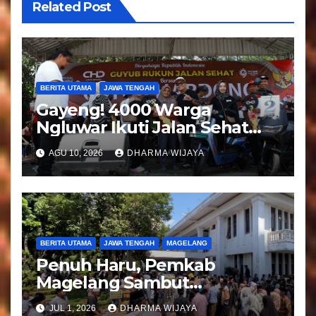
Related Post
BERITA UTAMA
JAWA TENGAH
Gayeng! 4000 Warga
Ngluwar Ikuti Jalan Sehat
Guyub Rukun, Catur
AGU 10, 2026
DHARMA WIJAYA
Hardono : Angkat Potensi
Desa
BERITA UTAMA
JAWA TENGAH
MAGELANG
Penuh Haru, Pemkab
Magelang Sambut
Kepulangan Jemaah Haji
JUL 1, 2026
DHARMA WIJAYA