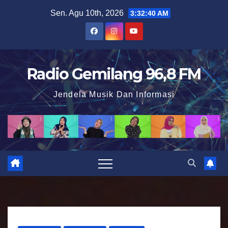
S
Sen. Agu 10th, 2026
3:32:41 AM
k
i
p
t
Radio Gemilang 96,8 FM
o
Jendela Musik Dan Informasi
c
o
n
t
e
n
t