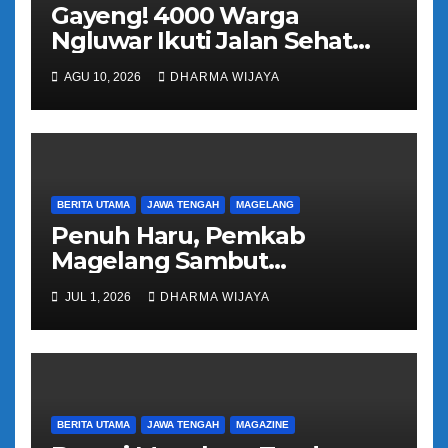
Gayeng! 4000 Warga
Ngluwar Ikuti Jalan Sehat
Guyub Rukun, Catur
AGU 10, 2026
DHARMA WIJAYA
Hardono : Angkat Potensi
Desa
BERITA UTAMA
JAWA TENGAH
MAGELANG
Penuh Haru, Pemkab
Magelang Sambut
Kepulangan Jemaah Haji
JUL 1, 2026
DHARMA WIJAYA
Kloter 81
BERITA UTAMA
JAWA TENGAH
MAGAZINE