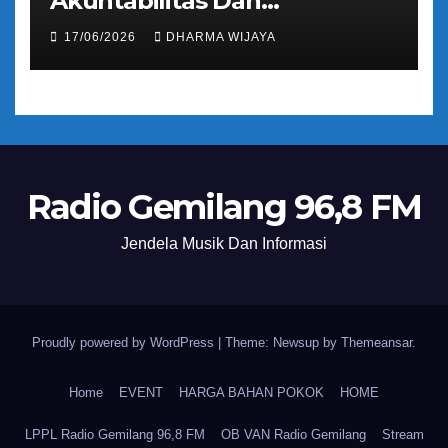
Akuntabilitas Dan
Tranparansi Pengelolaan
17/06/2026
DHARMA WIJAYA
Bantuan Keuangan Parpol
Radio Gemilang 96,8 FM
Jendela Musik Dan Informasi
Proudly powered by WordPress
|
Theme: Newsup by
Themeansar
.
Home
EVENT
HARGA BAHAN POKOK
HOME
LPPL Radio Gemilang 96,8 FM
OB VAN Radio Gemilang
Stream