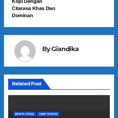
Kopi Dengan
i
Citarasa Khas Dan
g
Dominan
a
s
By
Giandika
i
p
o
s
Related Post
BERITA UTAMA
JAWA TENGAH