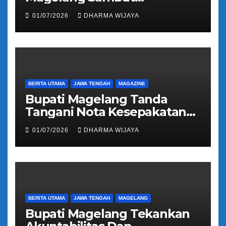
Kepulangan Jemaah Haji
01/07/2026
DHARMA WIJAYA
Kloter 81
BERITA UTAMA
JAWA TENGAH
MAGAZINE
Bupati Magelang Tanda
Tangani Nota Kesepakatan
Pengalihan Pelayanan
01/07/2026
DHARMA WIJAYA
Regident Di Kecamatan
Bandongan
BERITA UTAMA
JAWA TENGAH
MAGELANG
Bupati Magelang Tekankan