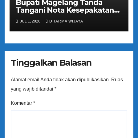
Bupati Magelang Tanda
Tangani Nota Kesepakatan
Pengalihan Pelayanan
JUL 1, 2026
DHARMA WIJAYA
Regident Di Kecamatan
Bandongan
Tinggalkan Balasan
Alamat email Anda tidak akan dipublikasikan.
Ruas
yang wajib ditandai
*
Komentar
*