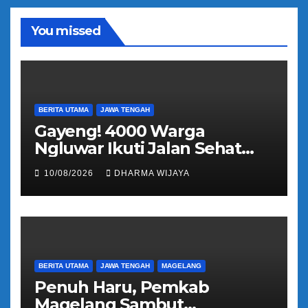
You missed
BERITA UTAMA
JAWA TENGAH
Gayeng! 4000 Warga
Ngluwar Ikuti Jalan Sehat
Guyub Rukun, Catur Hardono
10/08/2026
DHARMA WIJAYA
: Angkat Potensi Desa
BERITA UTAMA
JAWA TENGAH
MAGELANG
Penuh Haru, Pemkab
Magelang Sambut