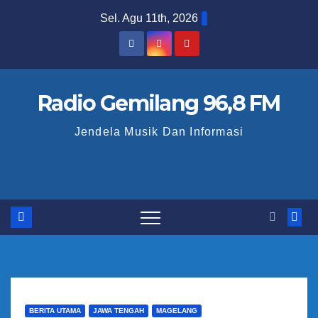
S
Sel. Agu 11th, 2026
k
i
p
t
Radio Gemilang 96,8 FM
o
Jendela Musik Dan Informasi
c
o
n
t
e
n
t
BERITA UTAMA
JAWA TENGAH
MAGELANG