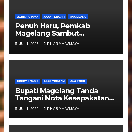
BERITA UTAMA
JAWA TENGAH
MAGELANG
Penuh Haru, Pemkab
Magelang Sambut
Kepulangan Jemaah Haji
JUL 1, 2026
DHARMA WIJAYA
Kloter 81
BERITA UTAMA
JAWA TENGAH
MAGAZINE
Bupati Magelang Tanda
Tangani Nota Kesepakatan
Pengalihan Pelayanan
JUL 1, 2026
DHARMA WIJAYA
Regident Di Kecamatan
Bandongan