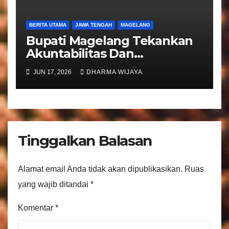
BERITA UTAMA
JAWA TENGAH
MAGELANG
Bupati Magelang Tekankan
Akuntabilitas Dan
Tranparansi Pengelolaan
JUN 17, 2026
DHARMA WIJAYA
Bantuan Keuangan Parpol
Tinggalkan Balasan
Alamat email Anda tidak akan dipublikasikan.
Ruas
yang wajib ditandai
*
Komentar
*