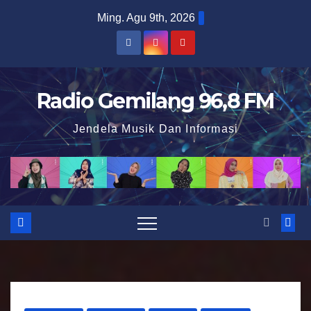
S
Ming. Agu 9th, 2026
k
i
p
t
Radio Gemilang 96,8 FM
o
Jendela Musik Dan Informasi
c
o
n
t
e
n
t