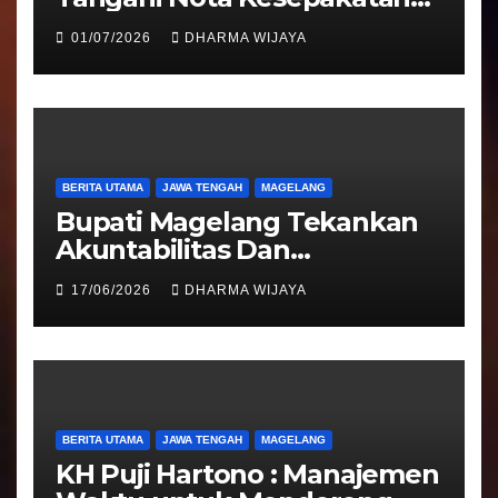
Pengalihan Pelayanan
01/07/2026
DHARMA WIJAYA
Regident Di Kecamatan
Bandongan
BERITA UTAMA
JAWA TENGAH
MAGELANG
Bupati Magelang Tekankan
Akuntabilitas Dan
Tranparansi Pengelolaan
17/06/2026
DHARMA WIJAYA
Bantuan Keuangan Parpol
BERITA UTAMA
JAWA TENGAH
MAGELANG
KH Puji Hartono : Manajemen