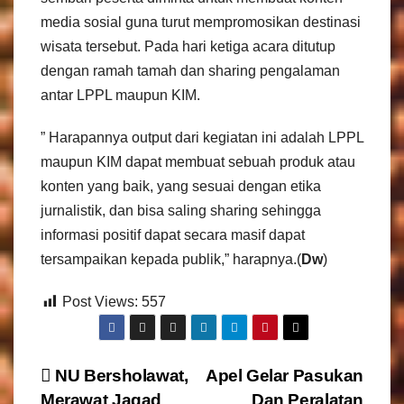
media sosial guna turut mempromosikan destinasi
wisata tersebut. Pada hari ketiga acara ditutup
dengan ramah tamah dan sharing pengalaman
antar LPPL maupun KIM.
” Harapannya output dari kegiatan ini adalah LPPL
maupun KIM dapat membuat sebuah produk atau
konten yang baik, yang sesuai dengan etika
jurnalistik, dan bisa saling sharing sehingga
informasi positif dapat secara masif dapat
tersampaikan kepada publik,” harapnya.(
Dw
)
Post Views:
557
N
NU Bersholawat,
Apel Gelar Pasukan
Merawat Jagad
Dan Peralatan