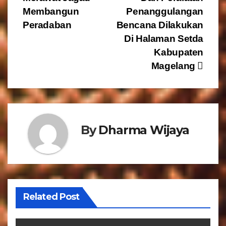
a
Membangun
Penanggulangan
v
Peradaban
Bencana Dilakukan
Di Halaman Setda
i
Kabupaten
g
Magelang
a
s
By
Dharma Wijaya
i
p
o
s
Related Post