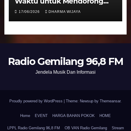
Waktu untuk Mendorong
Umat Semakin Baik
17/06/2026
DHARMA WIJAYA
Radio Gemilang 96,8 FM
Jendela Musik Dan Informasi
Proudly powered by WordPress
|
Theme: Newsup by
Themeansar
.
Home
EVENT
HARGA BAHAN POKOK
HOME
LPPL Radio Gemilang 96,8 FM
OB VAN Radio Gemilang
Stream