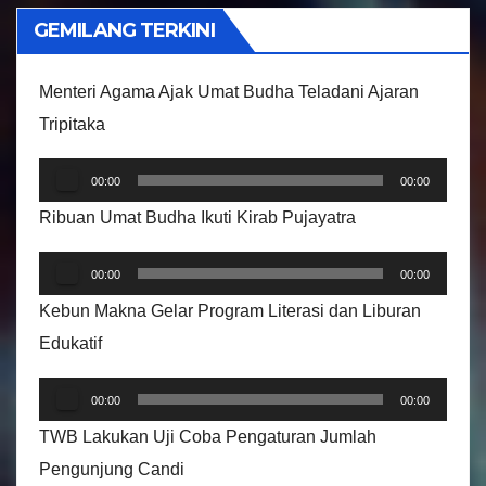
i
GEMILANG TERKINI
d
e
Menteri Agama Ajak Umat Budha Teladani Ajaran
o
Tripitaka
P
00:00
00:00
e
Ribuan Umat Budha Ikuti Kirab Pujayatra
m
P
u
00:00
00:00
e
t
Kebun Makna Gelar Program Literasi dan Liburan
m
a
Edukatif
u
r
P
t
A
00:00
00:00
e
a
u
TWB Lakukan Uji Coba Pengaturan Jumlah
m
r
d
Pengunjung Candi