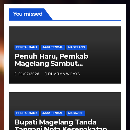
o
You missed
BERITA UTAMA
JAWA TENGAH
MAGELANG
Penuh Haru, Pemkab
Magelang Sambut
Kepulangan Jemaah Haji
01/07/2026
DHARMA WIJAYA
Kloter 81
BERITA UTAMA
JAWA TENGAH
MAGAZINE
Bupati Magelang Tanda
Tangani Nota Kesepakatan