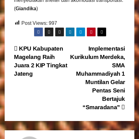
menyediakan shelter dan akomodasi transportasi.
(
Giandika
)
Post Views:
997
N
KPU Kabupaten
Implementasi
Magelang Raih
Kurikulum Merdeka,
a
Juara 2 KIP Tingkat
SMA
v
Jateng
Muhammadiyah 1
Muntilan Gelar
i
Pentas Seni
g
Bertajuk
“Smaradana”
a
s