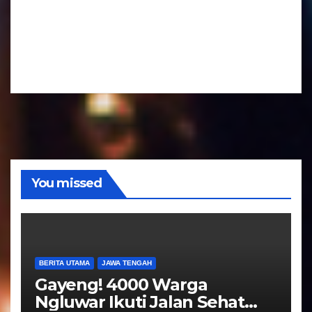
u
A
o
t
u
a
d
r
i
A
o
u
d
i
o
You missed
BERITA UTAMA
JAWA TENGAH
Gayeng! 4000 Warga
Ngluwar Ikuti Jalan Sehat