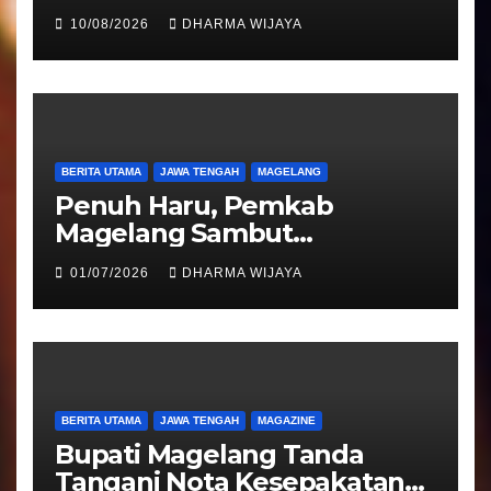
Guyub Rukun, Catur Hardono
10/08/2026
DHARMA WIJAYA
: Angkat Potensi Desa
BERITA UTAMA
JAWA TENGAH
MAGELANG
Penuh Haru, Pemkab
Magelang Sambut
Kepulangan Jemaah Haji
01/07/2026
DHARMA WIJAYA
Kloter 81
BERITA UTAMA
JAWA TENGAH
MAGAZINE
Bupati Magelang Tanda
Tangani Nota Kesepakatan