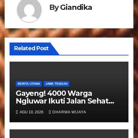
i
By
Giandika
p
o
s
Related Post
BERITA UTAMA
JAWA TENGAH
Gayeng! 4000 Warga
Ngluwar Ikuti Jalan Sehat
Guyub Rukun, Catur
AGU 10, 2026
DHARMA WIJAYA
Hardono : Angkat Potensi
Desa