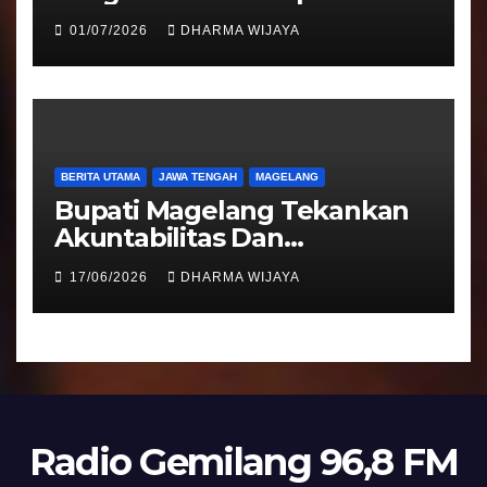
Pengalihan Pelayanan
01/07/2026
DHARMA WIJAYA
Regident Di Kecamatan
Bandongan
BERITA UTAMA
JAWA TENGAH
MAGELANG
Bupati Magelang Tekankan
Akuntabilitas Dan
Tranparansi Pengelolaan
17/06/2026
DHARMA WIJAYA
Bantuan Keuangan Parpol
Radio Gemilang 96,8 FM