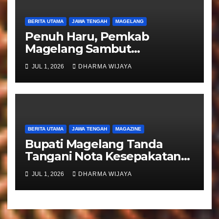
BERITA UTAMA
JAWA TENGAH
MAGELANG
Penuh Haru, Pemkab
Magelang Sambut
Kepulangan Jemaah Haji
JUL 1, 2026
DHARMA WIJAYA
Kloter 81
BERITA UTAMA
JAWA TENGAH
MAGAZINE
Bupati Magelang Tanda
Tangani Nota Kesepakatan
Pengalihan Pelayanan
JUL 1, 2026
DHARMA WIJAYA
Regident Di Kecamatan
Bandongan