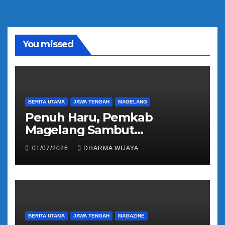
You missed
BERITA UTAMA
JAWA TENGAH
MAGELANG
Penuh Haru, Pemkab
Magelang Sambut
Kepulangan Jemaah Haji
01/07/2026
DHARMA WIJAYA
Kloter 81
BERITA UTAMA
JAWA TENGAH
MAGAZINE