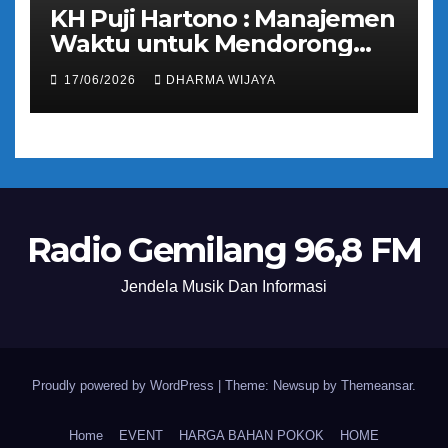
KH Puji Hartono : Manajemen
Waktu untuk Mendorong
Umat Semakin Baik
17/06/2026
DHARMA WIJAYA
Radio Gemilang 96,8 FM
Jendela Musik Dan Informasi
Proudly powered by WordPress
|
Theme: Newsup by
Themeansar
.
Home
EVENT
HARGA BAHAN POKOK
HOME