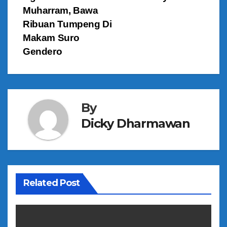
g
Muharram, Bawa
a
Ribuan Tumpeng Di
Makam Suro
s
Gendero
i
p
o
By
s
Dicky Dharmawan
Related Post