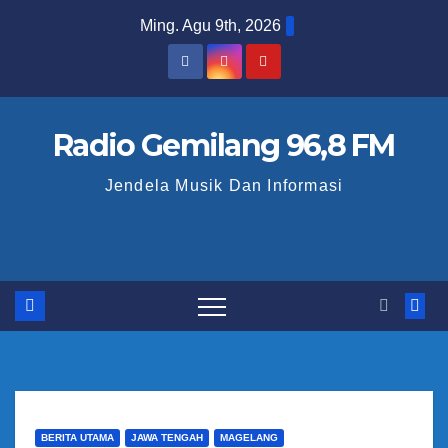
S
Ming. Agu 9th, 2026
k
i
p
t
Radio Gemilang 96,8 FM
o
Jendela Musik Dan Informasi
c
o
n
t
e
n
t
BERITA UTAMA
JAWA TENGAH
MAGELANG