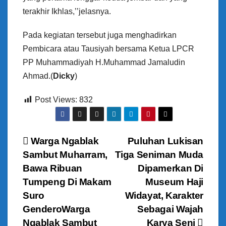
terakhir Ikhlas,’’jelasnya.
Pada kegiatan tersebut juga menghadirkan
Pembicara atau Tausiyah bersama Ketua LPCR
PP Muhammadiyah H.Muhammad Jamaludin
Ahmad.(
Dicky
)
Post Views:
832
N
Warga Ngablak
Puluhan Lukisan
Sambut Muharram,
Tiga Seniman Muda
a
Bawa Ribuan
Dipamerkan Di
v
Tumpeng Di Makam
Museum Haji
Suro
Widayat, Karakter
i
GenderoWarga
Sebagai Wajah
Ngablak Sambut
Karya Seni