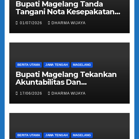
Bupati Magelang Tanda
Tangani Nota Kesepakatan
Pengalihan Pelayanan
01/07/2026
DHARMA WIJAYA
Regident Di Kecamatan
Bandongan
BERITA UTAMA
JAWA TENGAH
MAGELANG
Bupati Magelang Tekankan
Akuntabilitas Dan
Tranparansi Pengelolaan
17/06/2026
DHARMA WIJAYA
Bantuan Keuangan Parpol
BERITA UTAMA
JAWA TENGAH
MAGELANG