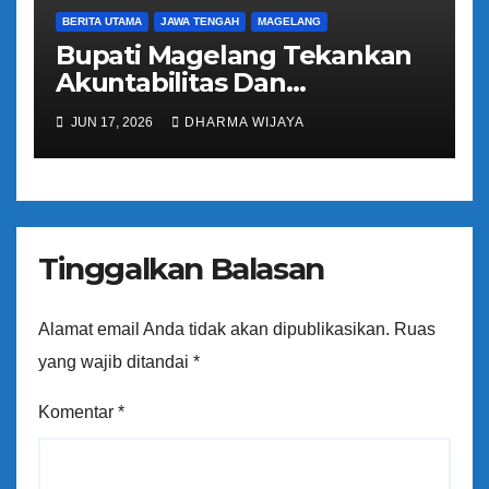
BERITA UTAMA
JAWA TENGAH
MAGELANG
Bupati Magelang Tekankan
Akuntabilitas Dan
Tranparansi Pengelolaan
JUN 17, 2026
DHARMA WIJAYA
Bantuan Keuangan Parpol
Tinggalkan Balasan
Alamat email Anda tidak akan dipublikasikan.
Ruas
yang wajib ditandai
*
Komentar
*