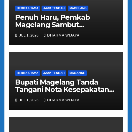
BERITA UTAMA
JAWA TENGAH
MAGELANG
Penuh Haru, Pemkab
Magelang Sambut
Kepulangan Jemaah Haji
JUL 1, 2026
DHARMA WIJAYA
Kloter 81
BERITA UTAMA
JAWA TENGAH
MAGAZINE
Bupati Magelang Tanda
Tangani Nota Kesepakatan
Pengalihan Pelayanan
JUL 1, 2026
DHARMA WIJAYA
Regident Di Kecamatan
Bandongan