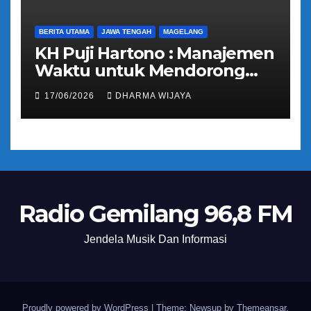
BERITA UTAMA
JAWA TENGAH
MAGELANG
KH Puji Hartono : Manajemen
Waktu untuk Mendorong
Umat Semakin Baik
17/06/2026
DHARMA WIJAYA
Radio Gemilang 96,8 FM
Jendela Musik Dan Informasi
Proudly powered by WordPress
|
Theme: Newsup by
Themeansar
.