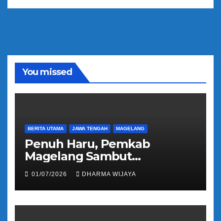
You missed
BERITA UTAMA
JAWA TENGAH
MAGELANG
Penuh Haru, Pemkab
Magelang Sambut
Kepulangan Jemaah Haji
01/07/2026
DHARMA WIJAYA
Kloter 81