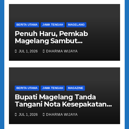
BERITA UTAMA
JAWA TENGAH
MAGELANG
Penuh Haru, Pemkab
Magelang Sambut
Kepulangan Jemaah Haji
JUL 1, 2026
DHARMA WIJAYA
Kloter 81
BERITA UTAMA
JAWA TENGAH
MAGAZINE
Bupati Magelang Tanda
Tangani Nota Kesepakatan
Pengalihan Pelayanan
JUL 1, 2026
DHARMA WIJAYA
Regident Di Kecamatan
Bandongan