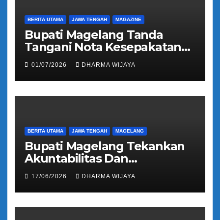
BERITA UTAMA
JAWA TENGAH
MAGAZINE
Bupati Magelang Tanda
Tangani Nota Kesepakatan
Pengalihan Pelayanan
01/07/2026
DHARMA WIJAYA
Regident Di Kecamatan
Bandongan
BERITA UTAMA
JAWA TENGAH
MAGELANG
Bupati Magelang Tekankan
Akuntabilitas Dan
Tranparansi Pengelolaan
17/06/2026
DHARMA WIJAYA
Bantuan Keuangan Parpol