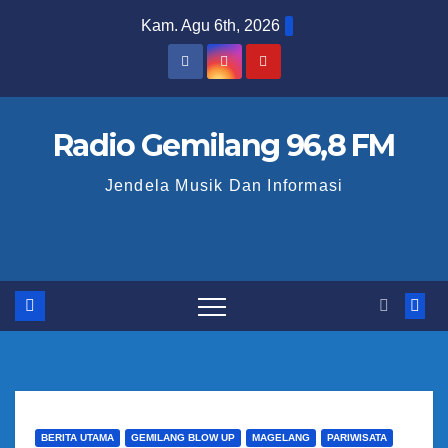
S
Kam. Agu 6th, 2026
k
i
p
t
Radio Gemilang 96,8 FM
o
Jendela Musik Dan Informasi
c
o
n
t
e
n
t
BERITA UTAMA
GEMILANG BLOW UP
MAGELANG
PARIWISATA