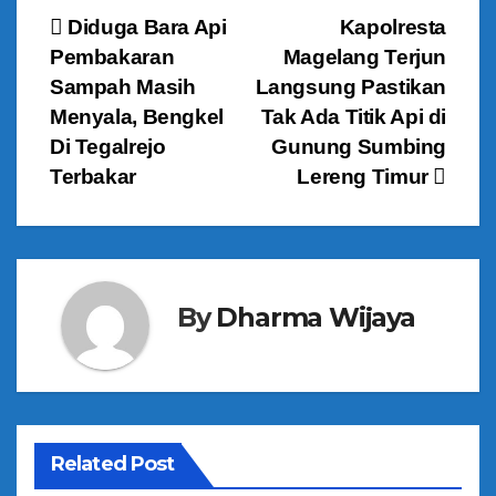
N
Diduga Bara Api
Kapolresta
Pembakaran
Magelang Terjun
a
Sampah Masih
Langsung Pastikan
v
Menyala, Bengkel
Tak Ada Titik Api di
Di Tegalrejo
Gunung Sumbing
i
Terbakar
Lereng Timur
g
a
s
By
Dharma Wijaya
i
p
o
Related Post
s