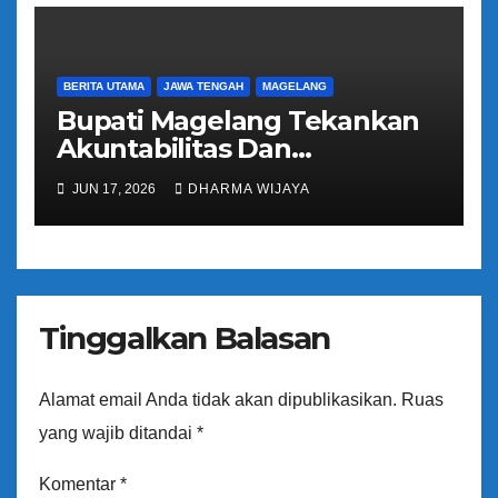
BERITA UTAMA
JAWA TENGAH
MAGELANG
Bupati Magelang Tekankan
Akuntabilitas Dan
Tranparansi Pengelolaan
JUN 17, 2026
DHARMA WIJAYA
Bantuan Keuangan Parpol
Tinggalkan Balasan
Alamat email Anda tidak akan dipublikasikan.
Ruas
yang wajib ditandai
*
Komentar
*