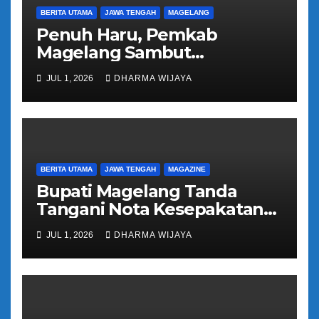
BERITA UTAMA
JAWA TENGAH
MAGELANG
Penuh Haru, Pemkab
Magelang Sambut
Kepulangan Jemaah Haji
JUL 1, 2026
DHARMA WIJAYA
Kloter 81
BERITA UTAMA
JAWA TENGAH
MAGAZINE
Bupati Magelang Tanda
Tangani Nota Kesepakatan
Pengalihan Pelayanan
JUL 1, 2026
DHARMA WIJAYA
Regident Di Kecamatan
Bandongan