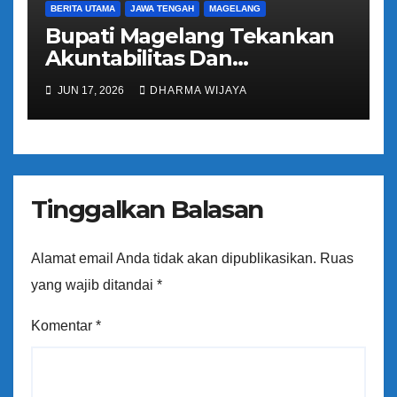
BERITA UTAMA
JAWA TENGAH
MAGELANG
Bupati Magelang Tekankan
Akuntabilitas Dan
Tranparansi Pengelolaan
JUN 17, 2026
DHARMA WIJAYA
Bantuan Keuangan Parpol
Tinggalkan Balasan
Alamat email Anda tidak akan dipublikasikan.
Ruas
yang wajib ditandai
*
Komentar
*