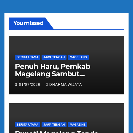
You missed
BERITA UTAMA
JAWA TENGAH
MAGELANG
Penuh Haru, Pemkab
Magelang Sambut
Kepulangan Jemaah Haji
01/07/2026
DHARMA WIJAYA
Kloter 81
BERITA UTAMA
JAWA TENGAH
MAGAZINE