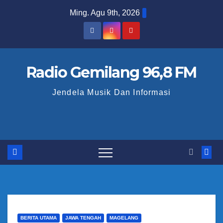
S
Ming. Agu 9th, 2026
k
i
p
t
Radio Gemilang 96,8 FM
o
Jendela Musik Dan Informasi
c
o
n
t
e
n
t
BERITA UTAMA
JAWA TENGAH
MAGELANG