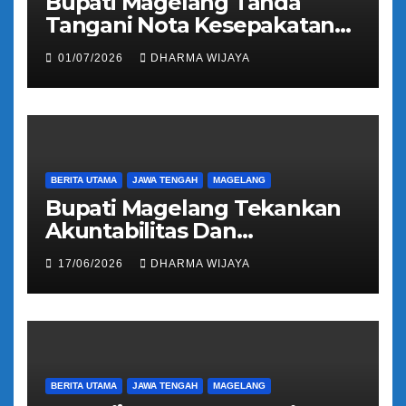
Bupati Magelang Tanda
Tangani Nota Kesepakatan
Pengalihan Pelayanan
01/07/2026
DHARMA WIJAYA
Regident Di Kecamatan
Bandongan
BERITA UTAMA
JAWA TENGAH
MAGELANG
Bupati Magelang Tekankan
Akuntabilitas Dan
Tranparansi Pengelolaan
17/06/2026
DHARMA WIJAYA
Bantuan Keuangan Parpol
BERITA UTAMA
JAWA TENGAH
MAGELANG