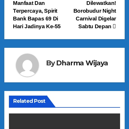
Manfaat Dan
Dilewatkan!
a
Terpercaya, Spirit
Borobudur Night
v
Bank Bapas 69 Di
Carnival Digelar
Hari Jadinya Ke-55
Sabtu Depan
i
g
a
By
Dharma Wijaya
s
i
p
o
Related Post
s