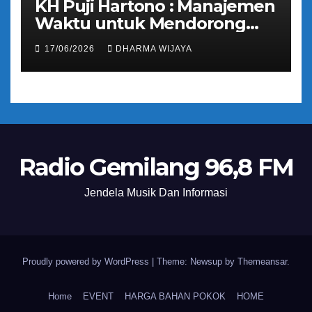
KH Puji Hartono : Manajemen
Waktu untuk Mendorong
Umat Semakin Baik
17/06/2026
DHARMA WIJAYA
Radio Gemilang 96,8 FM
Jendela Musik Dan Informasi
Proudly powered by WordPress
|
Theme: Newsup by
Themeansar
.
Home
EVENT
HARGA BAHAN POKOK
HOME