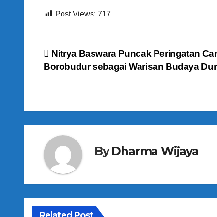
Post Views:
717
N
Nitrya Baswara Puncak Peringatan Ca
Borobudur sebagai Warisan Budaya Dun
a
v
i
g
By
Dharma Wijaya
a
s
i
p
Related Post