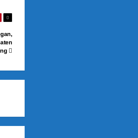
ngan,
aten
ang