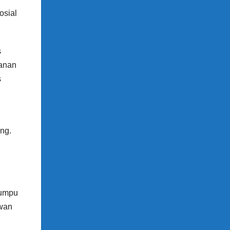
osial
s
yanan
s
ng.
tumpu
awan