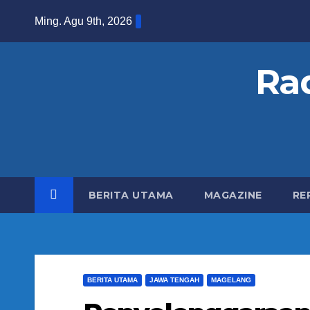
S
Ming. Agu 9th, 2026
k
i
Ra
p
t
o
c
o
n
BERITA UTAMA
MAGAZINE
RE
t
e
n
t
BERITA UTAMA
JAWA TENGAH
MAGELANG