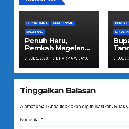
o
s
BERITA UTAMA
JAWA TENGAH
BERITA 
MAGELANG
MAGAZIN
Penuh Haru,
Bupa
Pemkab Magelang
Tand
Sambut
Not
JUL 1, 2026
DHARMA WIJAYA
JUL 1,
Kepulangan
Peng
Jemaah Haji Kloter
Pel
81
Regi
Kec
Tinggalkan Balasan
Ban
Alamat email Anda tidak akan dipublikasikan.
Ruas y
Komentar
*