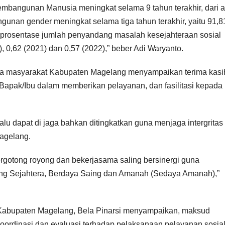
Pembangunan Manusia meningkat selama 9 tahun terakhir, dari 
gunan gender meningkat selama tiga tahun terakhir, yaitu 91,8
n prosentase jumlah penyandang masalah kesejahteraan sosial
), 0,62 (2021) dan 0,57 (2022),” beber Adi Waryanto.
erta masyarakat Kabupaten Magelang menyampaikan terima kasi
a Bapak/Ibu dalam memberikan pelayanan, dan fasilitasi kepada
lalu dapat di jaga bahkan ditingkatkan guna menjaga intergritas
agelang.
ergotong royong dan bekerjasama saling bersinergi guna
g Sejahtera, Berdaya Saing dan Amanah (Sedaya Amanah),”
Kabupaten Magelang, Bela Pinarsi menyampaikan, maksud
oordinasi dan evaluasi terhadap pelaksanaan pelayanan sosia