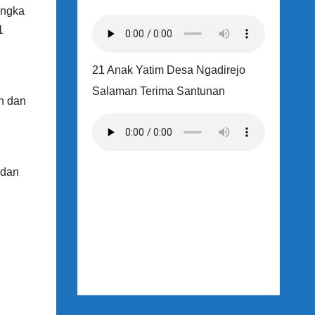
angka
1
21 Anak Yatim Desa Ngadirejo
Salaman Terima Santunan
h dan
 dan
l