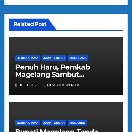
o
s
Related Post
BERITA UTAMA
JAWA TENGAH
MAGELANG
Penuh Haru, Pemkab
Magelang Sambut
Kepulangan Jemaah Haji
JUL 1, 2026
DHARMA WIJAYA
Kloter 81
BERITA UTAMA
JAWA TENGAH
MAGAZINE
Bupati Magelang Tanda