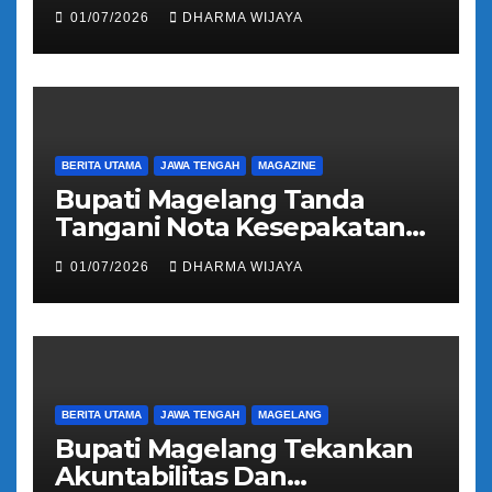
Kepulangan Jemaah Haji
01/07/2026
DHARMA WIJAYA
Kloter 81
BERITA UTAMA
JAWA TENGAH
MAGAZINE
Bupati Magelang Tanda
Tangani Nota Kesepakatan
Pengalihan Pelayanan
01/07/2026
DHARMA WIJAYA
Regident Di Kecamatan
Bandongan
BERITA UTAMA
JAWA TENGAH
MAGELANG
Bupati Magelang Tekankan
Akuntabilitas Dan