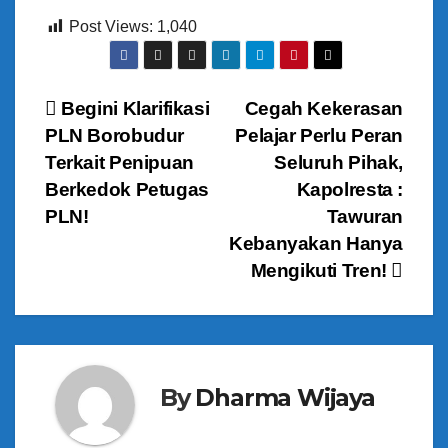
Post Views:
1,040
N
Begini Klarifikasi
Cegah Kekerasan
PLN Borobudur
Pelajar Perlu Peran
a
Terkait Penipuan
Seluruh Pihak,
v
Berkedok Petugas
Kapolresta :
PLN!
Tawuran
i
Kebanyakan Hanya
g
Mengikuti Tren!
a
s
By
Dharma Wijaya
i
p