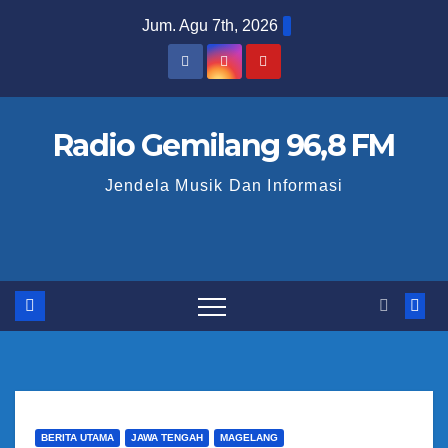
S
Jum. Agu 7th, 2026
k
i
p
t
Radio Gemilang 96,8 FM
o
Jendela Musik Dan Informasi
c
o
n
t
e
n
t
BERITA UTAMA
JAWA TENGAH
MAGELANG