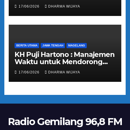
Tranparansi Pengelolaan
17/06/2026
DHARMA WIJAYA
Bantuan Keuangan Parpol
BERITA UTAMA
JAWA TENGAH
MAGELANG
KH Puji Hartono : Manajemen
Waktu untuk Mendorong
Umat Semakin Baik
17/06/2026
DHARMA WIJAYA
Radio Gemilang 96,8 FM