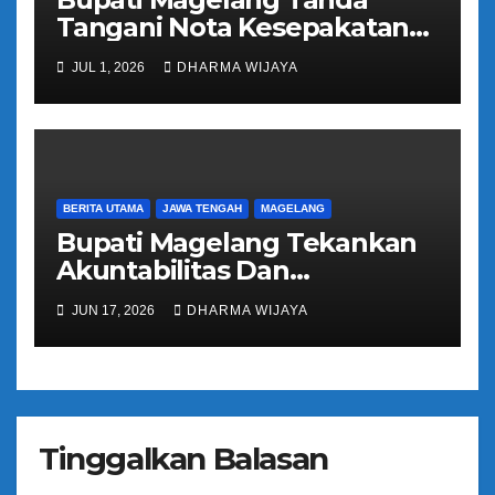
Tangani Nota Kesepakatan
Pengalihan Pelayanan
JUL 1, 2026
DHARMA WIJAYA
Regident Di Kecamatan
Bandongan
BERITA UTAMA
JAWA TENGAH
MAGELANG
Bupati Magelang Tekankan
Akuntabilitas Dan
Tranparansi Pengelolaan
JUN 17, 2026
DHARMA WIJAYA
Bantuan Keuangan Parpol
Tinggalkan Balasan