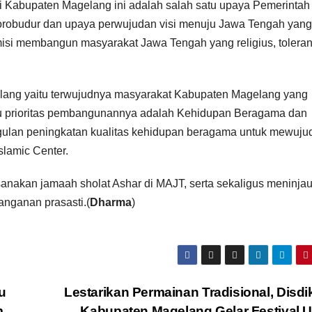
Kabupaten Magelang ini adalah salah satu upaya Pemerintah
robudur dan upaya perwujudan visi menuju Jawa Tengah yang
misi membangun masyarakat Jawa Tengah yang religius, tolera
gelang yaitu terwujudnya masyarakat Kabupaten Magelang yang
tu prioritas pembangunannya adalah Kehidupan Beragama dan
ulan peningkatan kualitas kehidupan beragama untuk mewuju
slamic Center.
nakan jamaah sholat Ashar di MAJT, serta sekaligus meninja
anganan prasasti.(
Dharma
)
u
Lestarikan Permainan Tradisional, Disd
m
Kabupaten Magelang Gelar Festival 