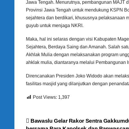
Jawa Tengah. Menurutnya, pembangunan MAJT di 
Provinsi Jawa Tengah untuk mendukung KSPN Bo
sejahtera dan berdikari, khususnya pelaksanaan 
guyub untuk menjaga NKRI.
Maka, hal ini selaras dengan visi Kabupaten Ma
Sejahtera, Berdaya Saing dan Amanah. Salah sa
Akhlak Mulia dengan melaksanakan program ungg
ahklak mulia, diantaranya melalui Pembangunan I
Direncanakan Presiden Joko Widodo akan melaksa
fasilitas masjid yang dilanjutkan dengan penandat
Post Views:
1,397
N
Bawaslu Gelar Rakor Sentra Gakkumd
bersama Para Kapolsek dan Panwasca