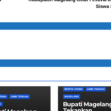
Siswa
BERITA UTAMA
JAWA TENGAH
UTAMA
JAWA TENGAH
MAGELANG
Bupati Magelan
E
Tekankan