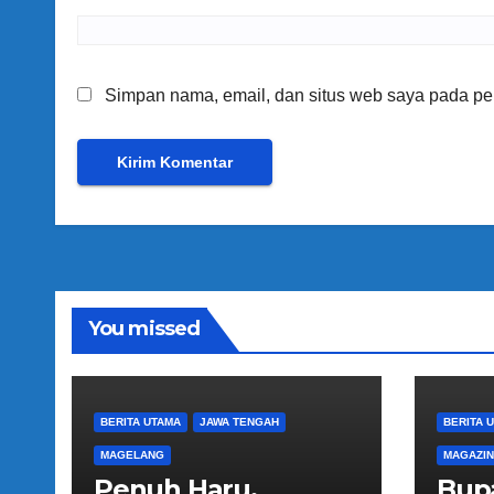
Simpan nama, email, dan situs web saya pada per
You missed
BERITA UTAMA
JAWA TENGAH
BERITA 
MAGELANG
MAGAZI
Penuh Haru,
Bup