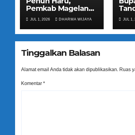
Penuh Haru,
Bupa
Pemkab Magelang
Tand
Sambut
Not
JUL 1, 2026
DHARMA WIJAYA
JUL 1,
Kepulangan
Peng
Jemaah Haji Kloter
Pel
81
Regi
Kec
Tinggalkan Balasan
Ban
Alamat email Anda tidak akan dipublikasikan.
Ruas y
Komentar
*