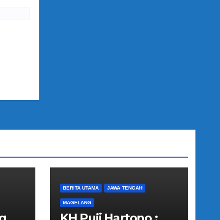
BERITA UTAMA
JAWA TENGAH
MAGELANG
g
KH Puji Hartono :