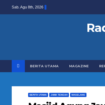
S
Sab. Agu 8th, 2026
k
i
Ra
p
t
o
c
o
n
BERITA UTAMA
MAGAZINE
RE
t
e
n
t
BERITA UTAMA
JAWA TENGAH
MAGELANG