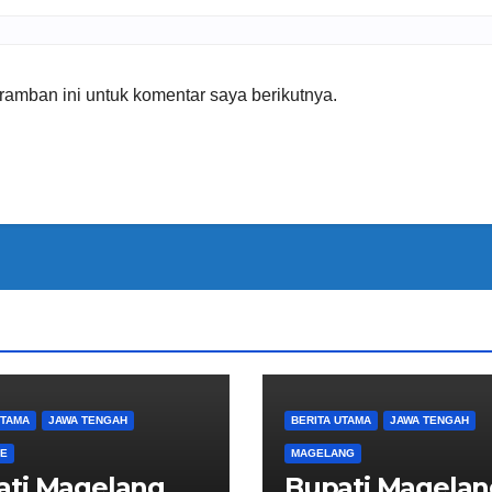
amban ini untuk komentar saya berikutnya.
UTAMA
JAWA TENGAH
BERITA UTAMA
JAWA TENGAH
NE
MAGELANG
ati Magelang
Bupati Magelan