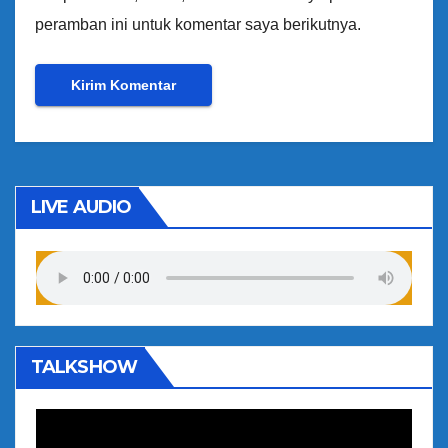
peramban ini untuk komentar saya berikutnya.
LIVE AUDIO
TALKSHOW
P