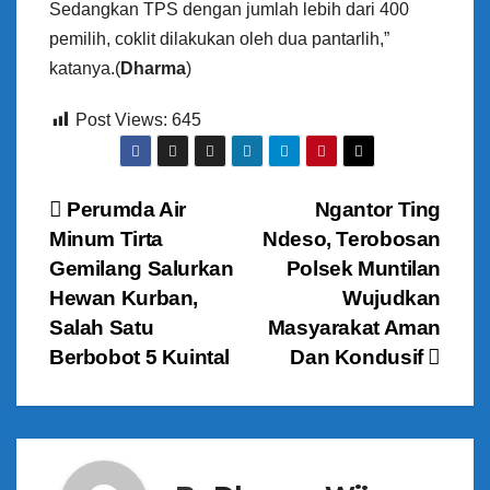
Sedangkan TPS dengan jumlah lebih dari 400
pemilih, coklit dilakukan oleh dua pantarlih,”
katanya.(
Dharma
)
Post Views:
645
N
Perumda Air
Ngantor Ting
Minum Tirta
Ndeso, Terobosan
a
Gemilang Salurkan
Polsek Muntilan
v
Hewan Kurban,
Wujudkan
Salah Satu
Masyarakat Aman
i
Berbobot 5 Kuintal
Dan Kondusif
g
a
s