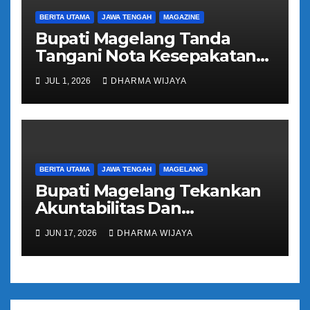
BERITA UTAMA
JAWA TENGAH
MAGAZINE
Bupati Magelang Tanda
Tangani Nota Kesepakatan
Pengalihan Pelayanan
JUL 1, 2026
DHARMA WIJAYA
Regident Di Kecamatan
Bandongan
BERITA UTAMA
JAWA TENGAH
MAGELANG
Bupati Magelang Tekankan
Akuntabilitas Dan
Tranparansi Pengelolaan
JUN 17, 2026
DHARMA WIJAYA
Bantuan Keuangan Parpol