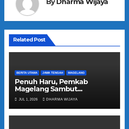
By
Dharma Wijaya
i
p
o
Related Post
s
BERITA UTAMA
JAWA TENGAH
MAGELANG
Penuh Haru, Pemkab
Magelang Sambut
Kepulangan Jemaah Haji
JUL 1, 2026
DHARMA WIJAYA
Kloter 81