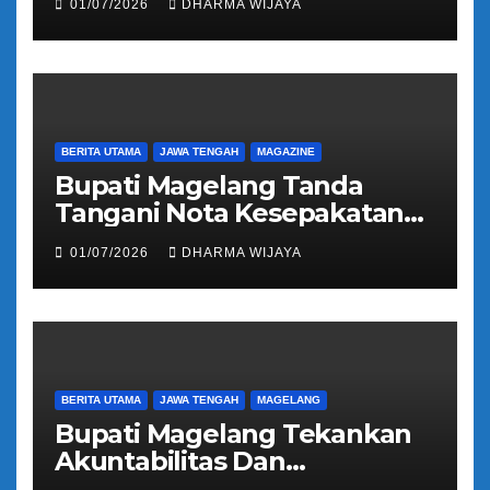
01/07/2026
DHARMA WIJAYA
Kloter 81
BERITA UTAMA
JAWA TENGAH
MAGAZINE
Bupati Magelang Tanda
Tangani Nota Kesepakatan
Pengalihan Pelayanan
01/07/2026
DHARMA WIJAYA
Regident Di Kecamatan
Bandongan
BERITA UTAMA
JAWA TENGAH
MAGELANG
Bupati Magelang Tekankan
Akuntabilitas Dan
Tranparansi Pengelolaan