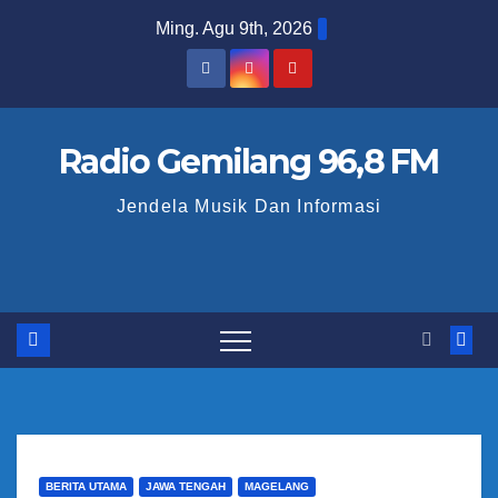
S
Ming. Agu 9th, 2026
k
i
p
t
Radio Gemilang 96,8 FM
o
Jendela Musik Dan Informasi
c
o
n
t
e
n
t
BERITA UTAMA
JAWA TENGAH
MAGELANG