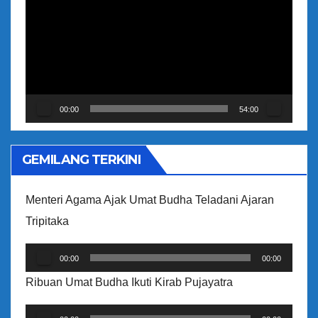
e
m
u
t
a
r
00:00
54:00
V
i
GEMILANG TERKINI
d
e
Menteri Agama Ajak Umat Budha Teladani Ajaran
o
Tripitaka
P
00:00
00:00
e
Ribuan Umat Budha Ikuti Kirab Pujayatra
m
P
u