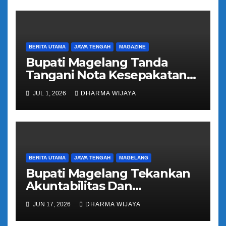
BERITA UTAMA
JAWA TENGAH
MAGAZINE
Bupati Magelang Tanda
Tangani Nota Kesepakatan
Pengalihan Pelayanan
JUL 1, 2026
DHARMA WIJAYA
Regident Di Kecamatan
Bandongan
BERITA UTAMA
JAWA TENGAH
MAGELANG
Bupati Magelang Tekankan
Akuntabilitas Dan
Tranparansi Pengelolaan
JUN 17, 2026
DHARMA WIJAYA
Bantuan Keuangan Parpol