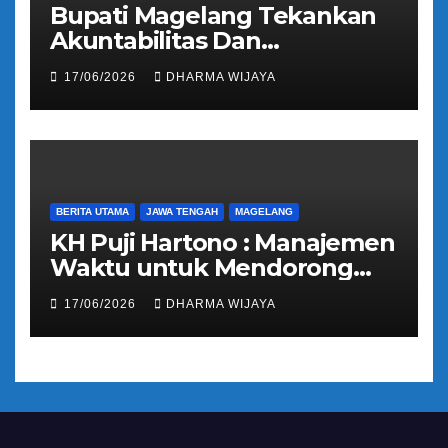
Bupati Magelang Tekankan
Akuntabilitas Dan
Tranparansi Pengelolaan
17/06/2026
DHARMA WIJAYA
Bantuan Keuangan Parpol
BERITA UTAMA
JAWA TENGAH
MAGELANG
KH Puji Hartono : Manajemen
Waktu untuk Mendorong
Umat Semakin Baik
17/06/2026
DHARMA WIJAYA