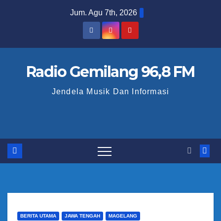
S
Jum. Agu 7th, 2026
k
i
p
t
Radio Gemilang 96,8 FM
o
Jendela Musik Dan Informasi
c
o
n
t
e
n
t
BERITA UTAMA
JAWA TENGAH
MAGELANG