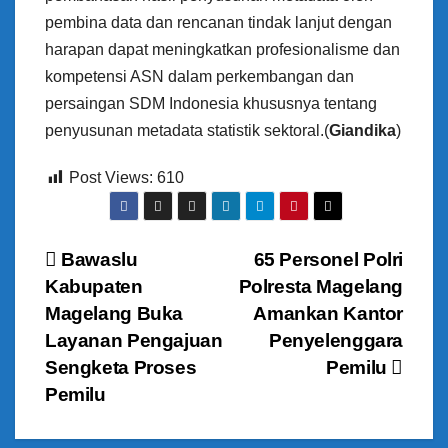
pembina data dan rencanan tindak lanjut dengan
harapan dapat meningkatkan profesionalisme dan
kompetensi ASN dalam perkembangan dan
persaingan SDM Indonesia khususnya tentang
penyusunan metadata statistik sektoral.(
Giandika
)
Post Views:
610
N
Bawaslu
65 Personel Polri
Kabupaten
Polresta Magelang
a
Magelang Buka
Amankan Kantor
v
Layanan Pengajuan
Penyelenggara
Sengketa Proses
Pemilu
i
Pemilu
g