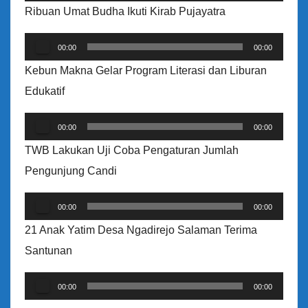
e
Ribuan Umat Budha Ikuti Kirab Pujayatra
m
P
u
00:00
00:00
e
t
Kebun Makna Gelar Program Literasi dan Liburan
m
a
Edukatif
u
r
P
t
A
00:00
00:00
e
a
u
TWB Lakukan Uji Coba Pengaturan Jumlah
m
r
d
Pengunjung Candi
u
A
i
P
t
u
00:00
00:00
o
e
a
d
21 Anak Yatim Desa Ngadirejo Salaman Terima
m
r
i
Santunan
u
A
o
P
t
u
00:00
00:00
e
a
d