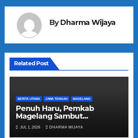
a
s
By
Dharma Wijaya
i
p
o
Related Post
s
BERITA UTAMA
JAWA TENGAH
MAGELANG
Penuh Haru, Pemkab
Magelang Sambut
Kepulangan Jemaah Haji
JUL 1, 2026
DHARMA WIJAYA
Kloter 81