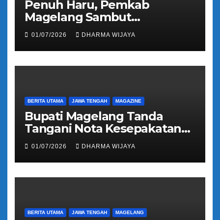
Penuh Haru, Pemkab
Magelang Sambut
Kepulangan Jemaah Haji
01/07/2026
DHARMA WIJAYA
Kloter 81
BERITA UTAMA
JAWA TENGAH
MAGAZINE
Bupati Magelang Tanda
Tangani Nota Kesepakatan
Pengalihan Pelayanan
01/07/2026
DHARMA WIJAYA
Regident Di Kecamatan
Bandongan
BERITA UTAMA
JAWA TENGAH
MAGELANG