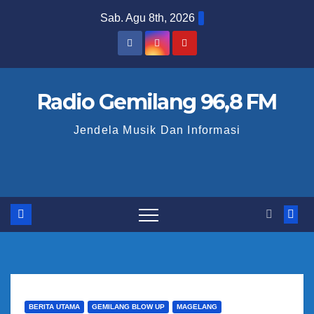
S
Sab. Agu 8th, 2026
k
i
p
t
Radio Gemilang 96,8 FM
o
Jendela Musik Dan Informasi
c
o
n
t
e
n
t
BERITA UTAMA
GEMILANG BLOW UP
MAGELANG