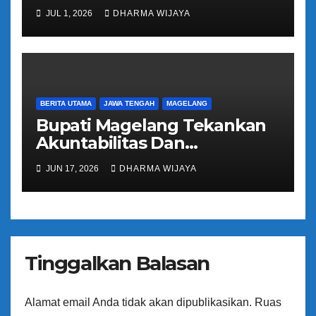
Pengalihan Pelayanan
JUL 1, 2026
DHARMA WIJAYA
Regident Di Kecamatan
Bandongan
BERITA UTAMA
JAWA TENGAH
MAGELANG
Bupati Magelang Tekankan
Akuntabilitas Dan
Tranparansi Pengelolaan
JUN 17, 2026
DHARMA WIJAYA
Bantuan Keuangan Parpol
Tinggalkan Balasan
Alamat email Anda tidak akan dipublikasikan.
Ruas