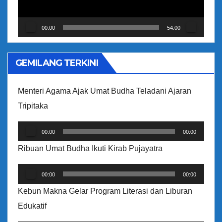
a
r
00:00
54:00
V
i
GEMILANG TERKINI
d
e
Menteri Agama Ajak Umat Budha Teladani Ajaran
o
Tripitaka
P
00:00
00:00
e
Ribuan Umat Budha Ikuti Kirab Pujayatra
m
P
u
00:00
00:00
e
t
Kebun Makna Gelar Program Literasi dan Liburan
m
a
Edukatif
u
r