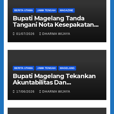
BERITA UTAMA
JAWA TENGAH
MAGAZINE
Bupati Magelang Tanda
Tangani Nota Kesepakatan
Pengalihan Pelayanan
01/07/2026
DHARMA WIJAYA
Regident Di Kecamatan
Bandongan
BERITA UTAMA
JAWA TENGAH
MAGELANG
Bupati Magelang Tekankan
Akuntabilitas Dan
Tranparansi Pengelolaan
17/06/2026
DHARMA WIJAYA
Bantuan Keuangan Parpol