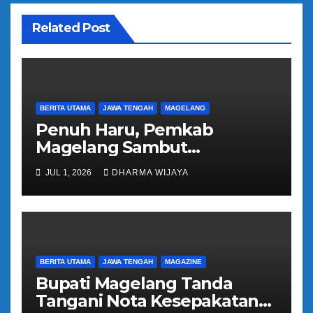
o
Related Post
s
BERITA UTAMA
JAWA TENGAH
MAGELANG
Penuh Haru, Pemkab
Magelang Sambut
Kepulangan Jemaah Haji
JUL 1, 2026
DHARMA WIJAYA
Kloter 81
BERITA UTAMA
JAWA TENGAH
MAGAZINE
Bupati Magelang Tanda
Tangani Nota Kesepakatan