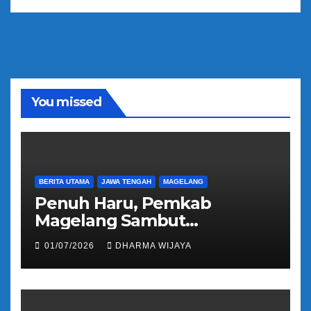
A
o
u
d
i
o
You missed
BERITA UTAMA
JAWA TENGAH
MAGELANG
Penuh Haru, Pemkab
Magelang Sambut
Kepulangan Jemaah Haji
01/07/2026
DHARMA WIJAYA
Kloter 81