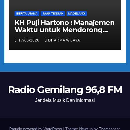
BERITA UTAMA
JAWA TENGAH
MAGELANG
KH Puji Hartono : Manajemen
Waktu untuk Mendorong
Umat Semakin Baik
17/06/2026
DHARMA WIJAYA
Radio Gemilang 96,8 FM
Jendela Musik Dan Informasi
Proudly powered by WordPress
|
Theme: Newsup by
Themeansar
.