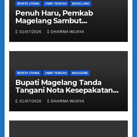
BERITA UTAMA
JAWA TENGAH
MAGELANG
Penuh Haru, Pemkab
Magelang Sambut
Kepulangan Jemaah Haji
01/07/2026
DHARMA WIJAYA
Kloter 81
BERITA UTAMA
JAWA TENGAH
MAGAZINE
Bupati Magelang Tanda
Tangani Nota Kesepakatan
Pengalihan Pelayanan
01/07/2026
DHARMA WIJAYA
Regident Di Kecamatan
Bandongan