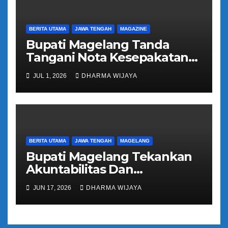
BERITA UTAMA
JAWA TENGAH
MAGAZINE
Bupati Magelang Tanda
Tangani Nota Kesepakatan
Pengalihan Pelayanan
JUL 1, 2026
DHARMA WIJAYA
Regident Di Kecamatan
Bandongan
BERITA UTAMA
JAWA TENGAH
MAGELANG
Bupati Magelang Tekankan
Akuntabilitas Dan
Tranparansi Pengelolaan
JUN 17, 2026
DHARMA WIJAYA
Bantuan Keuangan Parpol