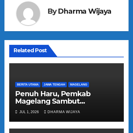
s
By
Dharma Wijaya
i
p
o
Related Post
s
BERITA UTAMA
JAWA TENGAH
MAGELANG
Penuh Haru, Pemkab
Magelang Sambut
Kepulangan Jemaah Haji
JUL 1, 2026
DHARMA WIJAYA
Kloter 81