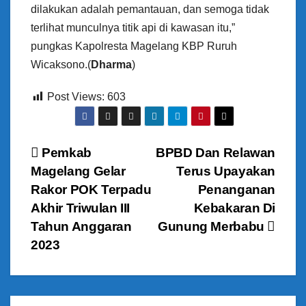
dilakukan adalah pemantauan, dan semoga tidak
terlihat munculnya titik api di kawasan itu,”
pungkas Kapolresta Magelang KBP Ruruh
Wicaksono.(
Dharma
)
Post Views:
603
N
Pemkab
BPBD Dan Relawan
Magelang Gelar
Terus Upayakan
a
Rakor POK Terpadu
Penanganan
v
Akhir Triwulan III
Kebakaran Di
Tahun Anggaran
Gunung Merbabu
i
2023
g
a