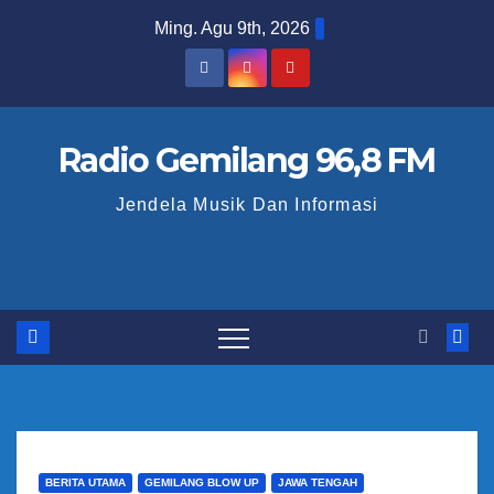
S
Ming. Agu 9th, 2026
k
i
p
t
Radio Gemilang 96,8 FM
o
Jendela Musik Dan Informasi
c
o
n
t
e
n
t
BERITA UTAMA
GEMILANG BLOW UP
JAWA TENGAH