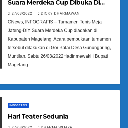
Suara Merdeka Cup Dibuka Di
Magelang
27/03/2022
DICKY DHARMAWAN
GNews, INFOGRAFIS – Turnamen Tenis Meja
Jateng-DIY Suara Merdeka Cup diadakan di
Kabupaten Magelang. Acara pembukaan turnamen
tersebut dilakukan di Gor Balai Desa Gunungpring,
Muntilan, Sabtu 26/03/2022Hadir mewakili Bupati
Magelang…
INFOGRAFIS
Hari Teater Sedunia
27/03/2022
DHARMA WIJAYA