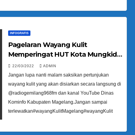
INFOGRAFIS
Pagelaran Wayang Kulit
Memperingat HUT Kota Mungkid
Ke-38
22/03/2022
ADMIN
Jangan lupa nanti malam saksikan pertunjukan
wayang kulit yang akan disiarkan secara langsung di
@radiogemilang968fm dan kanal YouTube Dinas
Kominfo Kabupaten Magelang.Jangan sampai
terlewatkan#wayangKulitMagelang#wayangKulit