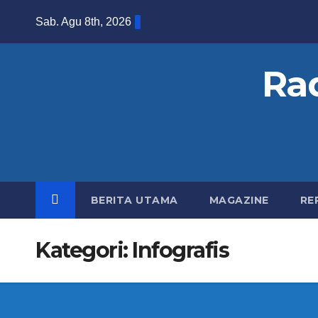
S
Sab. Agu 8th, 2026
k
i
Ra
p
t
o
c
o
n
BERITA UTAMA
MAGAZINE
RE
t
e
Kategori:
Infografis
n
t