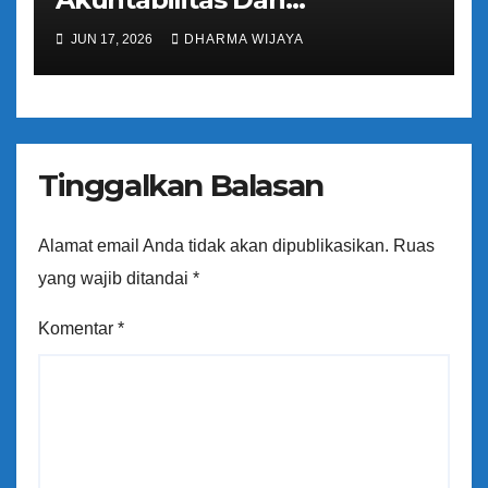
Tranparansi Pengelolaan
JUN 17, 2026
DHARMA WIJAYA
Bantuan Keuangan Parpol
Tinggalkan Balasan
Alamat email Anda tidak akan dipublikasikan.
Ruas
yang wajib ditandai
*
Komentar
*