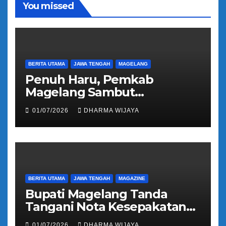
You missed
BERITA UTAMA
JAWA TENGAH
MAGELANG
Penuh Haru, Pemkab
Magelang Sambut
Kepulangan Jemaah Haji
01/07/2026
DHARMA WIJAYA
Kloter 81
BERITA UTAMA
JAWA TENGAH
MAGAZINE
Bupati Magelang Tanda
Tangani Nota Kesepakatan
Pengalihan Pelayanan
01/07/2026
DHARMA WIJAYA