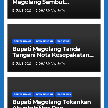
Magelang Sambut
Kepulangan Jemaah Haji
JUL 1, 2026
DHARMA WIJAYA
Kloter 81
BERITA UTAMA
JAWA TENGAH
MAGAZINE
Bupati Magelang Tanda
Tangani Nota Kesepakatan
Pengalihan Pelayanan
JUL 1, 2026
DHARMA WIJAYA
Regident Di Kecamatan
Bandongan
BERITA UTAMA
JAWA TENGAH
MAGELANG
Bupati Magelang Tekankan
Akuntabilitas Dan