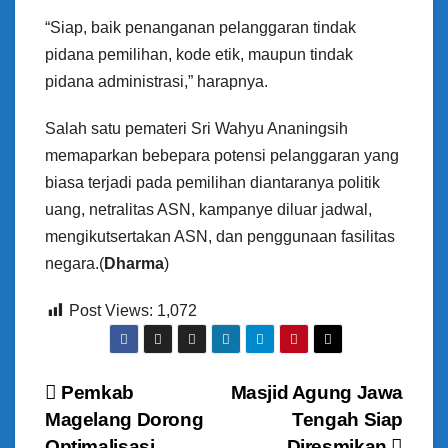
“Siap, baik penanganan pelanggaran tindak
pidana pemilihan, kode etik, maupun tindak
pidana administrasi,” harapnya.
Salah satu pemateri Sri Wahyu Ananingsih
memaparkan bebepara potensi pelanggaran yang
biasa terjadi pada pemilihan diantaranya politik
uang, netralitas ASN, kampanye diluar jadwal,
mengikutsertakan ASN, dan penggunaan fasilitas
negara.(
Dharma
)
Post Views:
1,072
N
Pemkab
Masjid Agung Jawa
Magelang Dorong
Tengah Siap
a
Optimalisasi
Diresmikan