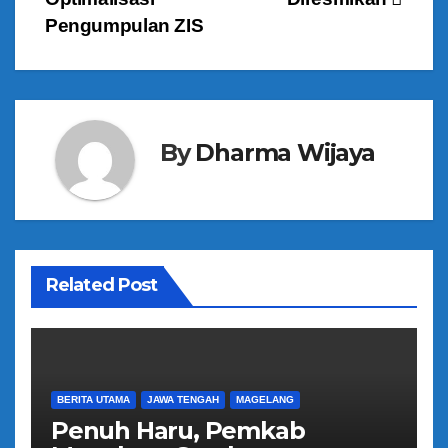
v
Pengumpulan ZIS
i
g
a
By
Dharma Wijaya
s
i
p
Related Post
o
s
BERITA UTAMA
JAWA TENGAH
MAGELANG
Penuh Haru, Pemkab