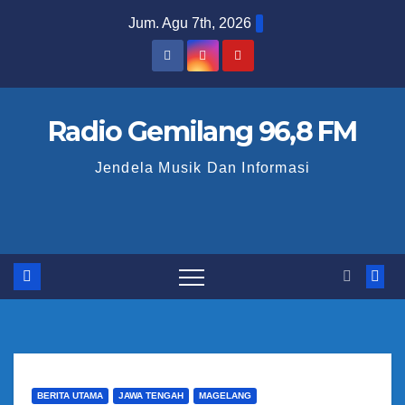
S
Jum. Agu 7th, 2026
k
i
p
t
Radio Gemilang 96,8 FM
o
Jendela Musik Dan Informasi
c
o
n
t
e
n
t
BERITA UTAMA
JAWA TENGAH
MAGELANG