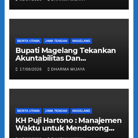
Regident Di Kecamatan
Bandongan
BERITA UTAMA
JAWA TENGAH
MAGELANG
Bupati Magelang Tekankan
Akuntabilitas Dan
Tranparansi Pengelolaan
17/06/2026
DHARMA WIJAYA
Bantuan Keuangan Parpol
BERITA UTAMA
JAWA TENGAH
MAGELANG
KH Puji Hartono : Manajemen
Waktu untuk Mendorong
Umat Semakin Baik