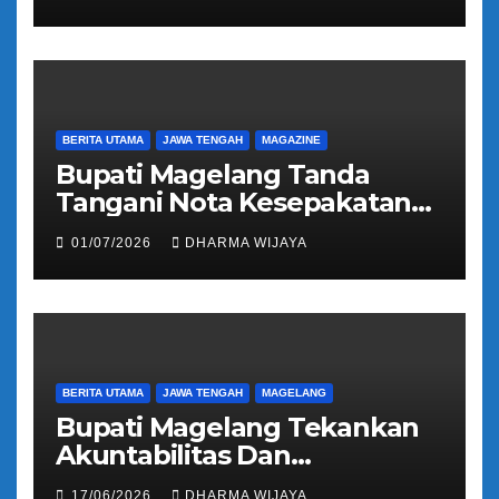
Kloter 81
BERITA UTAMA
JAWA TENGAH
MAGAZINE
Bupati Magelang Tanda
Tangani Nota Kesepakatan
Pengalihan Pelayanan
01/07/2026
DHARMA WIJAYA
Regident Di Kecamatan
Bandongan
BERITA UTAMA
JAWA TENGAH
MAGELANG
Bupati Magelang Tekankan
Akuntabilitas Dan
Tranparansi Pengelolaan
17/06/2026
DHARMA WIJAYA