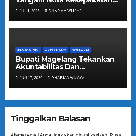
Pengalihan Pelayanan
JUL 1, 2026
DHARMA WIJAYA
Regident Di Kecamatan
Bandongan
BERITA UTAMA
JAWA TENGAH
MAGELANG
Bupati Magelang Tekankan
Akuntabilitas Dan
Tranparansi Pengelolaan
JUN 17, 2026
DHARMA WIJAYA
Bantuan Keuangan Parpol
Tinggalkan Balasan
Alamat email Anda tidak akan dipublikasikan.
Ruas