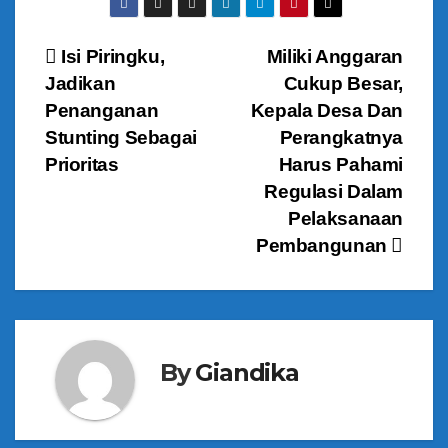
N
Isi Piringku,
Miliki Anggaran
Jadikan
Cukup Besar,
a
Penanganan
Kepala Desa Dan
v
Stunting Sebagai
Perangkatnya
Prioritas
Harus Pahami
i
Regulasi Dalam
g
Pelaksanaan
Pembangunan
a
s
i
By
Giandika
p
o