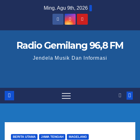
S
Ming. Agu 9th, 2026
k
i
p
t
Radio Gemilang 96,8 FM
o
Jendela Musik Dan Informasi
c
o
n
t
e
n
t
BERITA UTAMA
JAWA TENGAH
MAGELANG