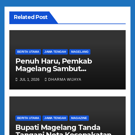
s
Related Post
BERITA UTAMA
JAWA TENGAH
MAGELANG
Penuh Haru, Pemkab
Magelang Sambut
Kepulangan Jemaah Haji
JUL 1, 2026
DHARMA WIJAYA
Kloter 81
BERITA UTAMA
JAWA TENGAH
MAGAZINE
Bupati Magelang Tanda
Tangani Nota Kesepakatan